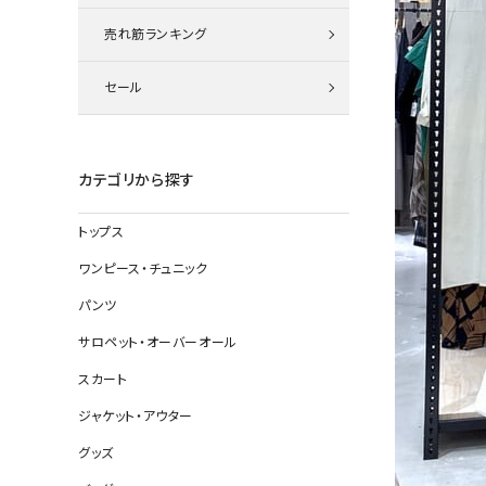
ニット
売れ筋ランキング
セール
その他の
デニムパン
カテゴリから探す
トップス
ジャケット
ワンピース・チュニック
コート
パンツ
サロペット・オーバーオール
スカート
バッグ
ジャケット・アウター
靴
グッズ
帽子