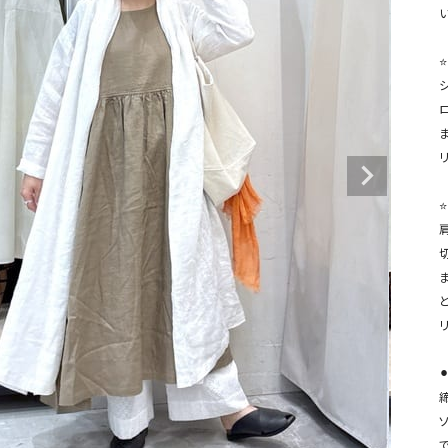
タンクトップ・キャミソール
ジャ
グッ
⭐
その他のパンツ
パンツ
デニムパンツ
ロング・マキシ丈
デニムパンツ
ロング・マキシ丈
ツ
その他のパンツ
その他スカート
その他スカート
トッ
ワン
ジャケット
⭐
サロ
ジャケット
すべて見る
コート
バッグ
ジャ
コート
ガウン
シューズ
グッ
その他アウター
アクセサリー
すべて見る
バッグ
靴
帽子
で