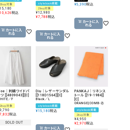
stylebook掲載
¥
5,390
税込
2buy対象
15,180
2buy対象
¥
12,980
10,626
税込
¥
7,788
税込
カートに入
れる
カートに入
れる
カートに入
れる
sloe｜刺繍ワイドパ
Diu｜レザーサンダル
PANKAJ｜リネンス
ツ [[4809043]][C]
[[118D1564]][C]
トール [[19-1984]]
HITE／F
Black／L
[C]
ORANGE(COMB-2)
2buy対象
stylebook掲載
9,790
stylebook掲載
¥
15,180
税込
7,832
税込
2buy対象
¥
4,950
SOLD OUT
¥
2,970
税込
カートに入