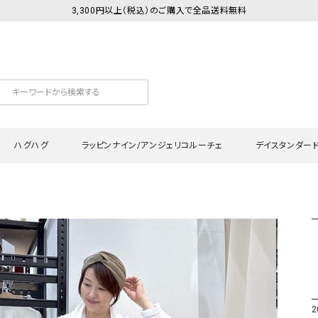
3,300円以上（税込）のご購入で全品送料無料
ハグハグ
ラッピンナイン/アンジェリコルーチェ
デイスタンダー
カットソー
Tシャツ・カットソー
ワンピース
Tシャツ・カットソー
ワンピース
トッ
プ・キャミソール
シャツ・ブラウス
チュニック
カーディガン・ベスト
チュニック
ワン
ン・ベスト
カーディガン
シャツ・ブラウス
パン
ラウス
ベスト
スウェット・パーカー
サロ
・パーカー
ニット
ニット
スカ
2