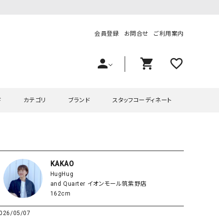
会員登録
お問合せ
ご利用案内
person
shopping_cart
favorite_outline
ド
カテゴリ
ブランド
スタッフコーディネート
プス
ハグハグ
ワンピース
OMEKASI（オメカシ）
ピース・チュニック
ラッピンナイン/アンジェリコルーチェ
チュニック
OMEKASI+（オメカシプラス
KAKAO
HugHug
ツ
hagumu（ハグム）
Number18（オハコ）
and Quarter イオンモール筑紫野店
ペット・オーバーオール
her.（ハードット）
in the Market（インザマ
162cm
ート
and quarter（アンドクウォーター）
HUMS（ハムズ）
026/05/07