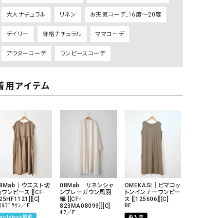
GO TO HOLLYWOOD（ゴートゥーハリウ
THIRTY（サーティ）
大人ナチュラル
リネン
お天気コーデ_16度～20度
ッド）
デイリー
骨格ナチュラル
ママコーデ
G-STAR RAW（ジースターロウ）
tumugu:（ツムグ）
アウターコーデ
ワンピースコーデ
GOOD SPEED（グッドスピード）
un cinq（アンサンク）
GAIMO（ガイモ）
UNIVERSAL OVERAL
オーバーオール）
着用アイテム
GRAMICCI（グラミチ）
USU GALLERY（ユーエ
ー）
（ｇ） （グラム）
upper hights（アッパーハ
Gives a sense of fullment
+phenix（フェニックス）
HUNTER（ハンター）
WILD THINGS（ワイルド
ICHI（イチ）
08Mab｜ウエスト切
08Mab｜リネンシャ
OMEKASI｜ピマコッ
ILIMA（イリマ）
ワンピース [[CF-
ンブレーガウン風羽
トンインナーワンピー
25HF1121]][C]
織 [[CF-
ス [[125606]][C]
ｲﾙﾌﾞﾗｳﾝ／F
823MA08099]][C]
BE
ｵﾌ／F
stylebook掲載
再入荷