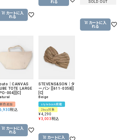
SOLD OUT
れる
カートに入
れる
カートに入
れる
outo｜CANVAS
STEVENS&SON｜タ
UBE TOTE LARGE
ーバン [[611-035B]]
[PO-004]][C]
[C]
atural
Beige
新色追加
stylebook掲載
6,930
税込
2buy対象
¥
4,290
¥
3,003
税込
カートに入
れる
カートに入