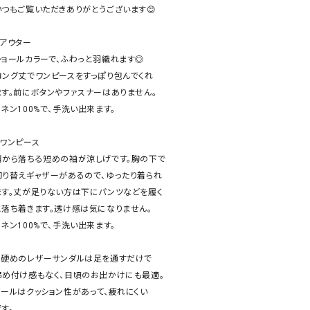
ケット・アウター
Our.（アワードット）
Hymn LIPA（ヒムリパ）
いつもご覧いただきありがとうございます😊

ズ
Wrapin nine9（ラッピンナイン）
W（ラッピンナイン）
️アウター

ロング・マキシ丈
day standard（デイスタンダード）
10t'ena (トテナ)
ショールカラーで、ふわっと羽織れます◎

その他スカート
ロング丈でワンピースをすっぽり包んでくれ

ます。前にボタンやファスナーはありません。

プス
リネン100%で、手洗い出来ます。

08mab(ゼロハチマブ)
Johnbull（ジョンブル）
ピース・チュニック
すべて見る
1%（イチ パーセント）
LAOCOONTE（ラオコンテ）
️ワンピース

ペット・オーバーオール
肩から落ちる短めの袖が涼しげです。胸の下で

1 metre carre（アンメートルキャレ ）
LAURA DI MAGGIO（ロ
ケット・アウター
切り替えギャザーがあるので、ゆったり着られ

オ）
ズ
ます。丈が足りない方は下にパンツなどを履く

120%lino（ワンハンドレッドトゥエンティ
le camouflage tribe
と落ち着きます。透け感は気になりません。

ーパーセントリノ）
トライブ）
リネン100%で、手洗い出来ます。

adidas（アディダス）
Lallia Mu（ラリア ムー）
⚫︎硬めのレザーサンダルは足を通すだけで

ASFVLT（アスファルト）
mizuiro ind（ミズイロ イ
締め付け感もなく、日頃のお出かけにも最適。

Ampersand（アンパサンド）
MICALLE MICALLE（ミ
ソールはクッション性があって、疲れにくい

Antiquite's（アンティークス）
NATURAL LAUNDRY（
す。
