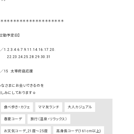
リー）
Audition（オーディション）
ORDINARY FITS（オーデ
＊＊＊＊＊＊＊＊＊＊＊＊＊＊＊＊＊＊＊＊＊

ツ）
blue willow（ブルーウィロー）
Osmosis（オズモシス）
【出勤予定日】

blue willow（ブルーウィロー）
prit（プリット）
／1.2.3.4.6.7.9.11.14.16.17.20.

CUBE SUGAR（キューブシュガー）
PUMA（プーマ）
22.23.24.25.28.29.30.31

CONVERSE ALL STAR（コンバースオー
Risley（リズレー）
ルスター）
／15  太宰府店応援

Champion（チャンピオン）
RED CARD（レッドカード）
みなさまにお会いできるのを　

DENIM DUNGAREE（デニムダンガリー）
SO（エスオー）
Deck（ディック）
SUN VALLEY（サンバレー）
EVOL（イーボル）
SCOTCH&SODA（スコッチ
食べ歩き・カフェ
ママ友ランチ
大人カジュアル
ダ）
春夏コーデ
旅行（温泉・リラックス）
Emma Taylor（エマテイラー）
SUGAR ROSE（シュガーロ
お天気コーデ_21度～25度
高身長コーデ(161cm以上)
FLAVOR TEE（フレーバーティー）
squady by graphite（ス