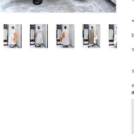
ソックス・その他雑貨
貨
５
         
５