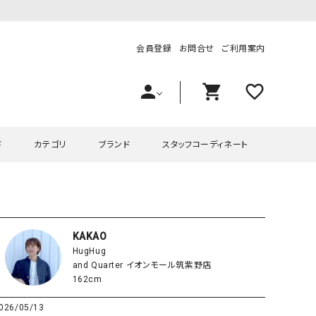
会員登録
お問合せ
ご利用案内
person
shopping_cart
favorite_outline
ド
カテゴリ
ブランド
スタッフコーディネート
プス
ハグハグ
ワンピース
OMEKASI（オメカシ）
ピース・チュニック
ラッピンナイン/アンジェリコルーチェ
チュニック
OMEKASI+（オメカシプラス
KAKAO
HugHug
ツ
hagumu（ハグム）
Number18（オハコ）
and Quarter イオンモール筑紫野店
ペット・オーバーオール
her.（ハードット）
in the Market（インザマ
162cm
ート
and quarter（アンドクウォーター）
HUMS（ハムズ）
026/05/13