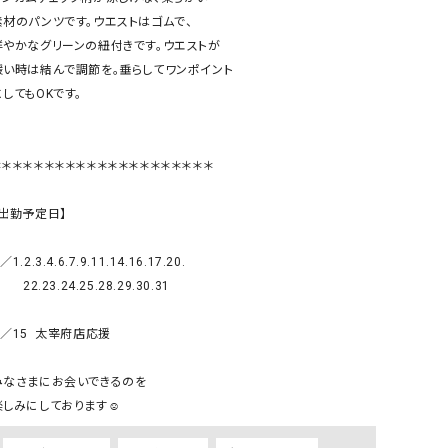
リー）
素材のパンツです。ウエストはゴムで、

鮮やかなグリーンの紐付きです。ウエストが

Audition（オーディション）
ORDINARY FITS（オーデ
緩い時は結んで調節を。垂らしてワンポイント

ツ）
してもOKです。

blue willow（ブルーウィロー）
Osmosis（オズモシス）
blue willow（ブルーウィロー）
prit（プリット）
＊＊＊＊＊＊＊＊＊＊＊＊＊＊＊＊＊＊＊＊＊

CUBE SUGAR（キューブシュガー）
PUMA（プーマ）
CONVERSE ALL STAR（コンバースオー
Risley（リズレー）
【出勤予定日】

ルスター）
Champion（チャンピオン）
RED CARD（レッドカード）
／1.2.3.4.6.7.9.11.14.16.17.20.

22.23.24.25.28.29.30.31

DENIM DUNGAREE（デニムダンガリー）
SO（エスオー）
Deck（ディック）
SUN VALLEY（サンバレー）
／15  太宰府店応援

EVOL（イーボル）
SCOTCH&SODA（スコッチ
ダ）
みなさまにお会いできるのを　

Emma Taylor（エマテイラー）
SUGAR ROSE（シュガーロ
FLAVOR TEE（フレーバーティー）
squady by graphite（ス