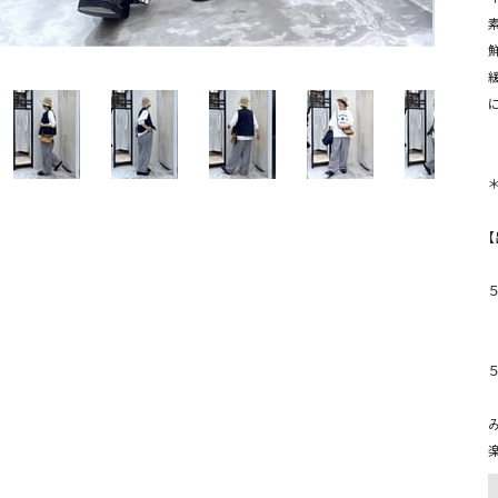
ソックス・その他雑貨
貨
に
５
         
５