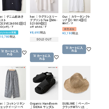
her.｜デニム前あき
her.｜ラグランスリー
Our.｜カラータンクト
ベスト
ブプリントTee [[MA-
ップ [[C-9014]][C]
[CE3VE260502]][C]
521009]][C]
WHT／F
ND(off)／F
off white／F
新色追加
¥
8,690
税込
stylebook掲載
¥
3,190
税込
10,780
税込
SOLD OUT
カートに入
れる
カートに入
れる
カートに入
れる
er.｜コットンリネン
Organic Handloom
SUBLIME｜ペーパー
チェックイージーペ
｜SIENA サンダル
クラッチMTハット