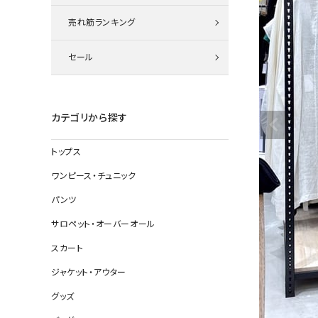
ニット
売れ筋ランキング
セール
その他の
デニムパン
カテゴリから探す
トップス
ジャケット
ワンピース・チュニック
コート
パンツ
サロペット・オーバーオール
スカート
バッグ
ジャケット・アウター
靴
グッズ
帽子