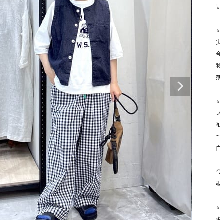
タンクトップ・キャミソール
ジャ
グッ
⭐
その他のパンツ
パンツ
デニムパンツ
ロング・マキシ丈
デニムパンツ
ロング・マキシ丈
ツ
その他のパンツ
その他スカート
その他スカート
トッ
ワン
ジャケット
⭐
サロ
ジャケット
すべて見る
コート
バッグ
ジャ
コート
ガウン
シューズ
グッ
その他アウター
アクセサリー
すべて見る
バッグ
靴
帽子
⭐