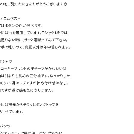
ケット・アウター
Our.（アワードット）
Hymn LIPA（ヒムリパ）
いつもご覧いただきありがとうございます😊

ズ
Wrapin nine9（ラッピンナイン）
W（ラッピンナイン）
️デニムベスト

ロング・マキシ丈
day standard（デイスタンダード）
10t'ena (トテナ)
実はボタンの色が選べます。

その他スカート
今回は白を着用しています。Tシャツ1枚では

物足りない時に、サッと羽織ってみて下さい。

プス
薄手で軽いので、真夏以外は年中着られます。

08mab(ゼロハチマブ)
Johnbull（ジョンブル）
ピース・チュニック
すべて見る
1%（イチ パーセント）
LAOCOONTE（ラオコンテ）
️Tシャツ

ペット・オーバーオール
フロッキープリントのモチーフがかわいい◎

1 metre carre（アンメートルキャレ ）
LAURA DI MAGGIO（ロ
ケット・アウター
袖は肘よりも長めの五分袖です。ゆったりした

オ）
ズ
つくりで、裾はリブですが締め付け感はなし。

120%lino（ワンハンドレッドトゥエンティ
le camouflage tribe
白ですが透け感も気になりません。

ーパーセントリノ）
トライブ）
adidas（アディダス）
Lallia Mu（ラリア ムー）
今回は襟元からチラッとタンクトップを

覗かせています。

ASFVLT（アスファルト）
mizuiro ind（ミズイロ イ
Ampersand（アンパサンド）
MICALLE MICALLE（ミ
️パンツ

Antiquite's（アンティークス）
NATURAL LAUNDRY（
ギンガムチェック柄が涼しげな、柔らかい
