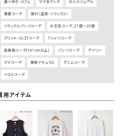
食べ歩き・カフェ
ママ友ランチ
大人カジュアル
GO TO HOLLYWOOD（ゴートゥーハリウ
THIRTY（サーティ）
春夏コーデ
旅行（温泉・リラックス）
ッド）
G-STAR RAW（ジースターロウ）
tumugu:（ツムグ）
リラックスパンツコーデ
お天気コーデ_21度～25度
GOOD SPEED（グッドスピード）
un cinq（アンサンク）
プリント・ロゴTコーデ
Tシャツコーデ
GAIMO（ガイモ）
UNIVERSAL OVERAL
高身長コーデ(161cm以上)
パンツコーデ
デイリー
オーバーオール）
GRAMICCI（グラミチ）
USU GALLERY（ユーエ
ママコーデ
骨格ナチュラル
デニムコーデ
ー）
ベストコーデ
（ｇ） （グラム）
upper hights（アッパーハ
Gives a sense of fullment
+phenix（フェニックス）
着用アイテム
HUNTER（ハンター）
WILD THINGS（ワイルド
ICHI（イチ）
ILIMA（イリマ）