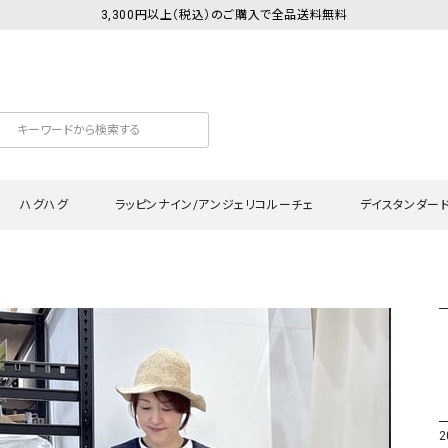
3,300円以上（税込）のご購入で全品送料無料
ハグハグ
ラッピンナイン/アンジェリコルーチェ
デイスタンダー
カットソー
Tシャツ・カットソー
ワンピース
Tシャツ・カットソー
ワンピース
トッ
プ・キャミソール
シャツ・ブラウス
チュニック
カーディガン・ベスト
チュニック
ワン
ン・ベスト
カーディガン
シャツ・ブラウス
パン
ラウス
ベスト
スウェット・パーカー
サロ
・パーカー
ニット
ニット
スカ
2