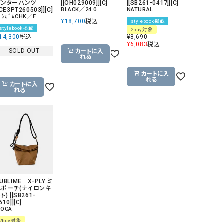
インターパンツ
[[OH029009]][C]
[[SB261-0417]][C]
[CE3PT260503]][C]
BLACK／24.0
NATURAL
ﾞﾝｶﾞﾑCHK／F
¥
18,700
税込
stylebook掲載
stylebook掲載
2buy対象
14,300
税込
¥
8,690
¥
6,083
税込
SOLD OUT
カートに入
れる
カートに入
れる
カートに入
れる
UBLIME｜X-PLY ミ
ニポーチ(ナイロンキ
ト) [[SB261-
610]][C]
OCA
2buy対象