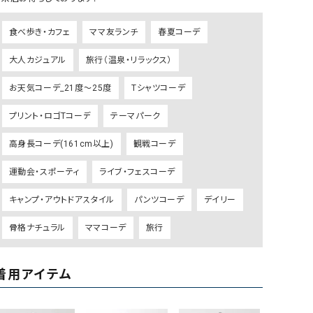
リー）
食べ歩き・カフェ
ママ友ランチ
春夏コーデ
Audition（オーディション）
ORDINARY FITS（オーデ
ツ）
大人カジュアル
旅行（温泉・リラックス）
blue willow（ブルーウィロー）
Osmosis（オズモシス）
お天気コーデ_21度～25度
Tシャツコーデ
blue willow（ブルーウィロー）
prit（プリット）
プリント・ロゴTコーデ
テーマパーク
CUBE SUGAR（キューブシュガー）
PUMA（プーマ）
CONVERSE ALL STAR（コンバースオー
Risley（リズレー）
高身長コーデ(161cm以上)
観戦コーデ
ルスター）
運動会・スポーティ
ライブ・フェスコーデ
Champion（チャンピオン）
RED CARD（レッドカード）
キャンプ・アウトドアスタイル
パンツコーデ
デイリー
DENIM DUNGAREE（デニムダンガリー）
SO（エスオー）
Deck（ディック）
SUN VALLEY（サンバレー）
骨格ナチュラル
ママコーデ
旅行
EVOL（イーボル）
SCOTCH&SODA（スコッチ
ダ）
着用アイテム
Emma Taylor（エマテイラー）
SUGAR ROSE（シュガーロ
FLAVOR TEE（フレーバーティー）
squady by graphite（ス