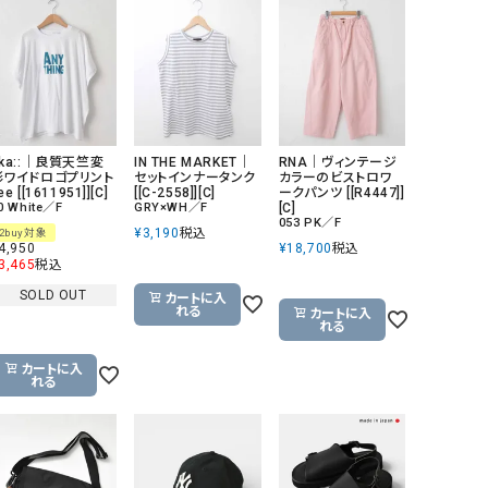
GO TO HOLLYWOOD（ゴートゥーハリウ
THIRTY（サーティ）
ッド）
G-STAR RAW（ジースターロウ）
tumugu:（ツムグ）
GOOD SPEED（グッドスピード）
un cinq（アンサンク）
GAIMO（ガイモ）
UNIVERSAL OVERAL
eka::｜良質天竺変
IN THE MARKET｜
RNA｜ヴィンテージ
形ワイドロゴプリント
セットインナータンク
カラーのビストロワ
オーバーオール）
ee [[1611951]][C]
[[C-2558]][C]
ークパンツ [[R4447]]
0 White／F
GRY×WH／F
[C]
GRAMICCI（グラミチ）
USU GALLERY（ユーエ
053 PK／F
¥
3,190
税込
2buy対象
ー）
4,950
¥
18,700
税込
3,465
税込
（ｇ） （グラム）
upper hights（アッパーハ
SOLD OUT
カートに入
れる
カートに入
Gives a sense of fullment
+phenix（フェニックス）
れる
HUNTER（ハンター）
WILD THINGS（ワイルド
カートに入
れる
ICHI（イチ）
ILIMA（イリマ）