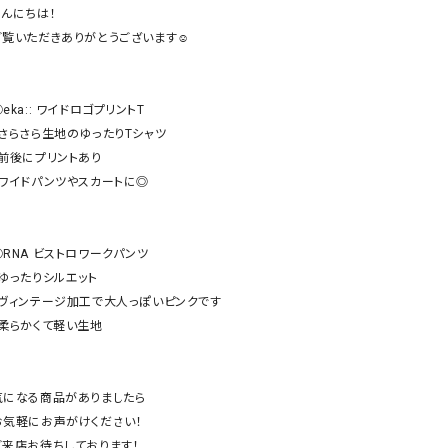
ケット・アウター
Our.（アワードット）
Hymn LIPA（ヒムリパ）
んにちは！

ご覧いただきありがとうございます☺︎

ズ
Wrapin nine9（ラッピンナイン）
W（ラッピンナイン）
ロング・マキシ丈
day standard（デイスタンダード）
10t'ena (トテナ)
その他スカート
eka:: ワイドロゴプリントT

・さらさら生地のゆったりTシャツ

プス
・前後にプリントあり

08mab(ゼロハチマブ)
Johnbull（ジョンブル）
ピース・チュニック
・ワイドパンツやスカートに◎

すべて見る
1%（イチ パーセント）
LAOCOONTE（ラオコンテ）
ペット・オーバーオール
1 metre carre（アンメートルキャレ ）
LAURA DI MAGGIO（ロ
ケット・アウター
◯RNA ビストロワークパンツ

オ）
ズ
・ゆったりシルエット

120%lino（ワンハンドレッドトゥエンティ
le camouflage tribe
・ヴィンテージ加工で大人っぽいピンクです

ーパーセントリノ）
トライブ）
・柔らかくて軽い生地

adidas（アディダス）
Lallia Mu（ラリア ムー）
ASFVLT（アスファルト）
mizuiro ind（ミズイロ イ
気になる商品がありましたら

Ampersand（アンパサンド）
MICALLE MICALLE（ミ
お気軽にお声がけください！

Antiquite's（アンティークス）
NATURAL LAUNDRY（
ご来店お待ちしております！