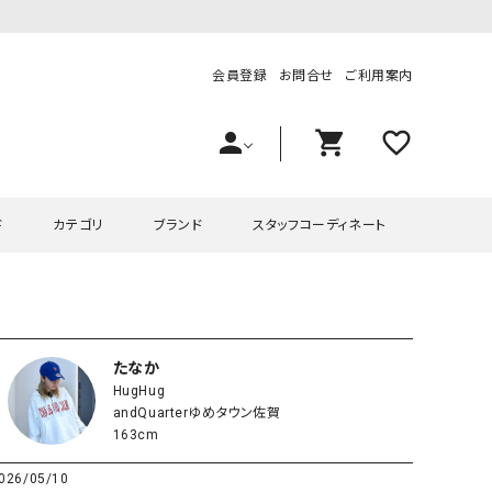
会員登録
お問合せ
ご利用案内
person
shopping_cart
favorite_outline
ド
カテゴリ
ブランド
スタッフコーディネート
プス
ハグハグ
ワンピース
OMEKASI（オメカシ）
ピース・チュニック
ラッピンナイン/アンジェリコルーチェ
チュニック
OMEKASI+（オメカシプラス
たなか
HugHug
ツ
hagumu（ハグム）
Number18（オハコ）
andQuarterゆめタウン佐賀
ペット・オーバーオール
her.（ハードット）
in the Market（インザマ
163cm
ート
and quarter（アンドクウォーター）
HUMS（ハムズ）
026/05/10