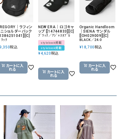
GREGORY｜ラフィン
NEW ERA｜ロゴキャ
Organic Handloom
ミニショルダーバック
ップ [[14744833]][C]
｜SIENA サンダル
[1386251041]][C]
ﾌﾞﾗｯｸ／ｱｼﾞｬｽﾀﾌﾞﾙ
[[OH029009]][C]
ﾞﾗｯｸ
BLACK／24.0
stylebook掲載
9,350
税込
¥
18,700
税込
stylebook掲載
¥
4,620
税込
カートに入
カートに入
れる
れる
カートに入
れる