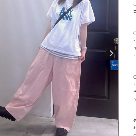
タンクトップ・キャミソール
ジャ
こ
グッ
その他のパンツ
パンツ
デニムパンツ
ロング・マキシ丈
デニムパンツ
ロング・マキシ丈
◯
ツ
その他のパンツ
その他スカート
その他スカート
トッ
ワン
ジャケット
サロ
ジャケット
すべて見る
コート
バッグ
ジャ
コート
ガウン
シューズ
グッ
その他アウター
アクセサリー
すべて見る
バッグ
靴
帽子