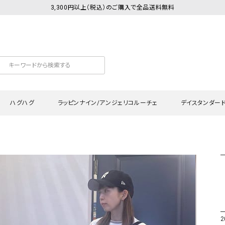
3,300円以上（税込）のご購入で全品送料無料
ハグハグ
ラッピンナイン/アンジェリコルーチェ
デイスタンダー
カットソー
Tシャツ・カットソー
ワンピース
Tシャツ・カットソー
ワンピース
トッ
プ・キャミソール
シャツ・ブラウス
チュニック
カーディガン・ベスト
チュニック
ワン
ン・ベスト
カーディガン
シャツ・ブラウス
パン
ラウス
ベスト
スウェット・パーカー
サロ
・パーカー
ニット
ニット
スカ
2