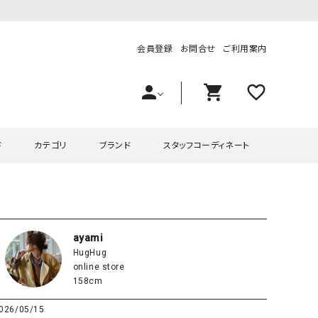
会員登録
お問合せ
ご利用案内
person
shopping_cart
favorite_outline
ド
カテゴリ
ブランド
スタッフコーディネート
プス
ハグハグ
ワンピース
OMEKASI（オメカシ）
ピース・チュニック
ラッピンナイン/アンジェリコルーチェ
チュニック
OMEKASI+（オメカシプラス
ayami
HugHug
ツ
hagumu（ハグム）
Number18（オハコ）
online store
ペット・オーバーオール
her.（ハードット）
in the Market（インザマ
158cm
ート
and quarter（アンドクウォーター）
HUMS（ハムズ）
026/05/15