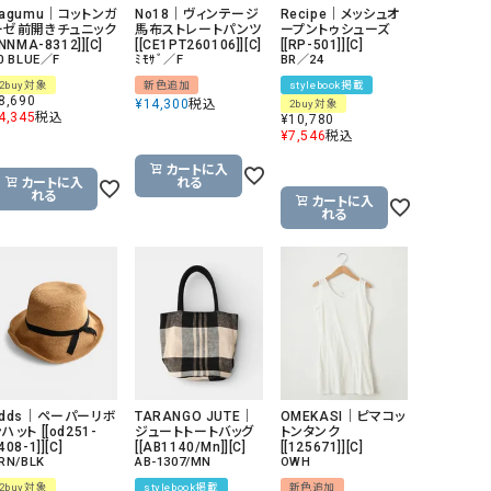
hagumu｜コットンガ
No18｜ヴィンテージ
Recipe｜メッシュオ
リー）
ーゼ前開きチュニック
馬布ストレートパンツ
ープントゥシューズ
[NNMA-8312]][C]
[[CE1PT260106]][C]
[[RP-501]][C]
Audition（オーディション）
ORDINARY FITS（オーデ
0 BLUE／F
ﾐﾓｻﾞ／F
BR／24
ツ）
2buy対象
新色追加
stylebook掲載
8,690
¥
14,300
税込
2buy対象
blue willow（ブルーウィロー）
Osmosis（オズモシス）
4,345
税込
¥
10,780
¥
7,546
税込
blue willow（ブルーウィロー）
prit（プリット）
カートに入
カートに入
れる
CUBE SUGAR（キューブシュガー）
PUMA（プーマ）
れる
カートに入
れる
CONVERSE ALL STAR（コンバースオー
Risley（リズレー）
ルスター）
Champion（チャンピオン）
RED CARD（レッドカード）
DENIM DUNGAREE（デニムダンガリー）
SO（エスオー）
Deck（ディック）
SUN VALLEY（サンバレー）
EVOL（イーボル）
SCOTCH&SODA（スコッチ
ダ）
odds｜ペーパーリボ
TARANGO JUTE｜
OMEKASI｜ピマコッ
ハット [[od251-
ジュートトートバッグ
トンタンク
408-1]][C]
[[AB1140/Mn]][C]
[[125671]][C]
Emma Taylor（エマテイラー）
SUGAR ROSE（シュガーロ
RN/BLK
AB-1307/MN
OWH
FLAVOR TEE（フレーバーティー）
squady by graphite（ス
2buy対象
stylebook掲載
新色追加