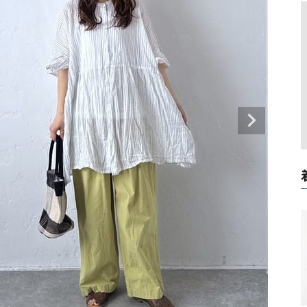
タンクトップ・キャミソール
ジャ
グッ
その他のパンツ
パンツ
デニムパンツ
ロング・マキシ丈
デニムパンツ
ロング・マキシ丈
ツ
その他のパンツ
その他スカート
その他スカート
トッ
ワン
ジャケット
サロ
ジャケット
すべて見る
コート
バッグ
ジャ
コート
ガウン
シューズ
グッ
その他アウター
アクセサリー
すべて見る
バッグ
靴
帽子