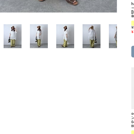
ソックス・その他雑貨
貨
[
8
¥
¥
ン
0
B