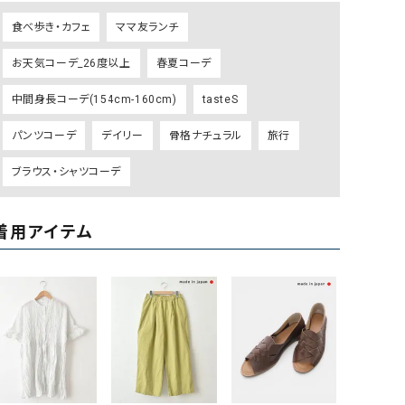
ケット・アウター
Our.（アワードット）
Hymn LIPA（ヒムリパ）
食べ歩き・カフェ
ママ友ランチ
ズ
Wrapin nine9（ラッピンナイン）
W（ラッピンナイン）
お天気コーデ_26度以上
春夏コーデ
ロング・マキシ丈
day standard（デイスタンダード）
10t'ena (トテナ)
その他スカート
中間身長コーデ(154cm-160cm)
tasteS
プス
パンツコーデ
デイリー
骨格ナチュラル
旅行
08mab(ゼロハチマブ)
Johnbull（ジョンブル）
ピース・チュニック
ブラウス・シャツコーデ
すべて見る
1%（イチ パーセント）
LAOCOONTE（ラオコンテ）
ペット・オーバーオール
1 metre carre（アンメートルキャレ ）
LAURA DI MAGGIO（ロ
ケット・アウター
着用アイテム
オ）
ズ
120%lino（ワンハンドレッドトゥエンティ
le camouflage tribe
ーパーセントリノ）
トライブ）
adidas（アディダス）
Lallia Mu（ラリア ムー）
ASFVLT（アスファルト）
mizuiro ind（ミズイロ イ
Ampersand（アンパサンド）
MICALLE MICALLE（ミ
Antiquite's（アンティークス）
NATURAL LAUNDRY（