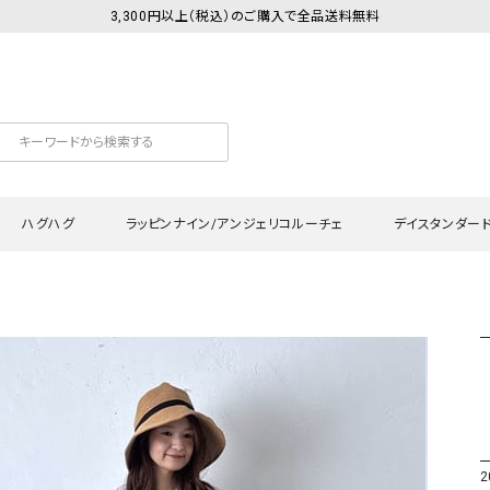
3,300円以上（税込）のご購入で全品送料無料
ハグハグ
ラッピンナイン/アンジェリコルーチェ
デイスタンダー
カットソー
Tシャツ・カットソー
ワンピース
Tシャツ・カットソー
ワンピース
トッ
プ・キャミソール
シャツ・ブラウス
チュニック
カーディガン・ベスト
チュニック
ワン
ン・ベスト
カーディガン
シャツ・ブラウス
パン
ラウス
ベスト
スウェット・パーカー
サロ
・パーカー
ニット
ニット
スカ
2