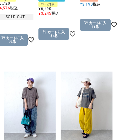
5,720
¥
3,190
税込
2buy対象
GO TO HOLLYWOOD（ゴートゥーハリウ
THIRTY（サーティ）
4,576
税込
¥
6,490
¥
3,245
税込
ッド）
SOLD OUT
カートに入
G-STAR RAW（ジースターロウ）
tumugu:（ツムグ）
れる
カートに入
GOOD SPEED（グッドスピード）
un cinq（アンサンク）
れる
カートに入
れる
GAIMO（ガイモ）
UNIVERSAL OVERAL
オーバーオール）
GRAMICCI（グラミチ）
USU GALLERY（ユーエ
ー）
（ｇ） （グラム）
upper hights（アッパーハ
Gives a sense of fullment
+phenix（フェニックス）
HUNTER（ハンター）
WILD THINGS（ワイルド
ICHI（イチ）
ILIMA（イリマ）