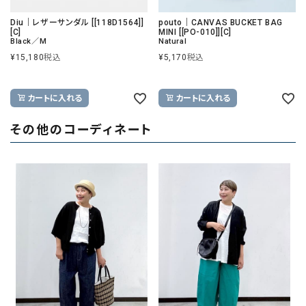
Diu｜レザーサンダル [[118D1564]]
pouto｜CANVAS BUCKET BAG
[C]
MINI [[PO-010]][C]
Black／M
Natural
¥
15,180
税込
¥
5,170
税込
カートに入れる
カートに入れる
その他のコーディネート