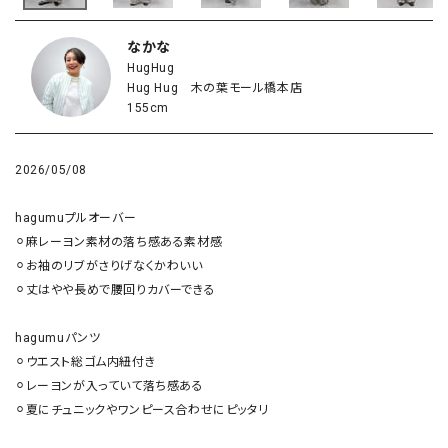
なかな
HugHug
Hug Hug 木の葉モール橋本店
155cm
2026/05/08
hagumuプルオーバー

⚪︎麻レーヨン素材の落ち感ある素材感

⚪︎お袖のリブがさりげなくかわいい

⚪︎丈はやや長めで腰回りカバーできる

hagumuパンツ

⚪︎ウエスト総ゴム内紐付き

⚪︎レーヨンが入っていて落ち感ある

⚪︎夏にチュニックやワンピース合わせにピッタリ
