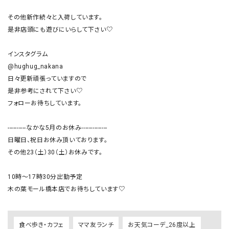
その他新作続々と入荷しています。

是非店頭にも遊びにいらして下さい♡

インスタグラム

@hughug_nakana

日々更新頑張っていますので

是非参考にされて下さい♡

フォローお待ちしています。

----------なかな5月のお休み--------------

日曜日、祝日お休み頂いております。

その他23（土）30（土）お休みです。

10時〜17時30分出勤予定

木の葉モール橋本店でお待ちしています♡
食べ歩き・カフェ
ママ友ランチ
お天気コーデ_26度以上