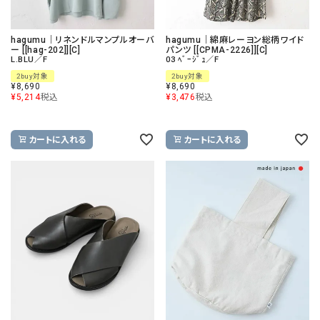
hagumu｜リネンドルマンプルオーバ
hagumu｜綿麻レーヨン総柄ワイド
ー [[hag-202]][C]
パンツ [[CPMA-2226]][C]
L.BLU／F
03 ﾍﾞｰｼﾞｭ／F
2buy対象
2buy対象
¥
8,690
¥
8,690
¥
5,214
税込
¥
3,476
税込
カートに入れる
カートに入れる