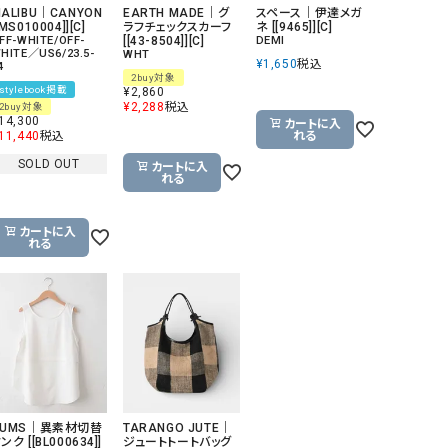
ALIBU｜CANYON
EARTH MADE｜グ
スペース｜伊達メガ
[MS010004]][C]
ラフチェックスカーフ
ネ [[9465]][C]
FF-WHITE/OFF-
[[43-8504]][C]
DEMI
HITE／US6/23.5-
WHT
¥
1,650
税込
4
2buy対象
stylebook掲載
¥
2,860
¥
2,288
税込
2buy対象
14,300
カートに入
11,440
税込
れる
SOLD OUT
カートに入
れる
カートに入
れる
HUMS｜異素材切替
TARANGO JUTE｜
ンク [[BL000634]]
ジュートトートバッグ