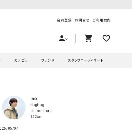
会員登録
お問合せ
ご利用案内
person
shopping_cart
favorite_outline
ド
カテゴリ
ブランド
スタッフコーディネート
プス
ハグハグ
ワンピース
OMEKASI（オメカシ）
ピース・チュニック
ラッピンナイン/アンジェリコルーチェ
チュニック
OMEKASI+（オメカシプラス
ino
HugHug
ツ
hagumu（ハグム）
Number18（オハコ）
online store
ペット・オーバーオール
her.（ハードット）
in the Market（インザマ
152cm
ート
and quarter（アンドクウォーター）
HUMS（ハムズ）
026/05/07