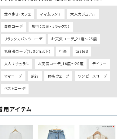
リー）
食べ歩き・カフェ
ママ友ランチ
大人カジュアル
Audition（オーディション）
ORDINARY FITS（オーデ
ツ）
春夏コーデ
旅行（温泉・リラックス）
blue willow（ブルーウィロー）
Osmosis（オズモシス）
リラックスパンツコーデ
お天気コーデ_21度～25度
blue willow（ブルーウィロー）
prit（プリット）
低身長コーデ(153cm以下)
行楽
tasteS
CUBE SUGAR（キューブシュガー）
PUMA（プーマ）
CONVERSE ALL STAR（コンバースオー
Risley（リズレー）
大人ナチュラル
お天気コーデ_16度～20度
デイリー
ルスター）
ママコーデ
旅行
骨格ウェーブ
ワンピースコーデ
Champion（チャンピオン）
RED CARD（レッドカード）
ベストコーデ
DENIM DUNGAREE（デニムダンガリー）
SO（エスオー）
Deck（ディック）
SUN VALLEY（サンバレー）
着用アイテム
EVOL（イーボル）
SCOTCH&SODA（スコッチ
ダ）
Emma Taylor（エマテイラー）
SUGAR ROSE（シュガーロ
FLAVOR TEE（フレーバーティー）
squady by graphite（ス