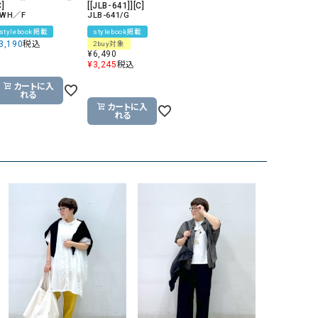
C]
[[JLB-641]][C]
WH／F
JLB-641/G
stylebook掲載
stylebook掲載
3,190
税込
2buy対象
¥
6,490
¥
3,245
税込
カートに入
れる
カートに入
れる