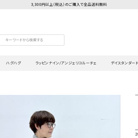
3,300円以上（税込）のご購入で全品送料無料
ハグハグ
ラッピンナイン/アンジェリコルーチェ
デイスタンダー
カットソー
Tシャツ・カットソー
ワンピース
Tシャツ・カットソー
ワンピース
トッ
プ・キャミソール
シャツ・ブラウス
チュニック
カーディガン・ベスト
チュニック
ワン
ン・ベスト
カーディガン
シャツ・ブラウス
パン
ラウス
ベスト
スウェット・パーカー
サロ
・パーカー
ニット
ニット
スカ
2