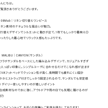
ケット・アウター
Our.（アワードット）
Hymn LIPA（ヒムリパ）
んにちは。

ご覧頂きありがとうございます。

ズ
Wrapin nine9（ラッピンナイン）
W（ラッピンナイン）
ロング・マキシ丈
day standard（デイスタンダード）
10t'ena (トテナ)
▪️08Mab｜リネン切り替えワンピース

その他スカート
リネン素材のナチュラルな風合いが魅力。

切り替えデザインでシルエットに動きが出て、1枚でもしっかり着映え◎

プス
ゆったりした着心地でリラックス感もたっぷりです。

08mab(ゼロハチマブ)
Johnbull（ジョンブル）
ピース・チュニック
すべて見る
1%（イチ パーセント）
LAOCOONTE（ラオコンテ）
ペット・オーバーオール
️ MALIBU｜CANYON（サンダル）

1 metre carre（アンメートルキャレ ）
LAURA DI MAGGIO（ロ
ケット・アウター
・ワラチサンダルをベースにした編み込みデザインで、カジュアルすぎず
オ）
ズ
大人っぽい印象に。シンプルコーデに合わせるだけでこなれ感が出ます

120%lino（ワンハンドレッドトゥエンティ
le camouflage tribe
・EVAフットベッドでクッション性が高く、長時間でも疲れにくい設計

ーパーセントリノ）
トライブ）
・かかとストラップ付きでしっかり固定されるので、サンダルでも安定感
adidas（アディダス）
Lallia Mu（ラリア ムー）
◎ デイリー使いしやすいのが嬉しいポイント

・合成素材なので水に強く、アウトドアや雨の日でも気軽に履けるのが
ASFVLT（アスファルト）
mizuiro ind（ミズイロ イ
力

Ampersand（アンパサンド）
MICALLE MICALLE（ミ
Antiquite's（アンティークス）
NATURAL LAUNDRY（
オンラインショップ、お近くの店舗へご来店お待ちしております！