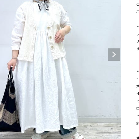
タンクトップ・キャミソール
ジャ
こ
グッ
その他のパンツ
パンツ
デニムパンツ
ロング・マキシ丈
デニムパンツ
ロング・マキシ丈
ツ
その他のパンツ
その他スカート
その他スカート
トッ
ワン
ジャケット
サロ
ジャケット
すべて見る
コート
バッグ
▪
ジャ
コート
ガウン
シューズ
グッ
その他アウター
アクセサリー
すべて見る
バッグ
靴
魅
帽子