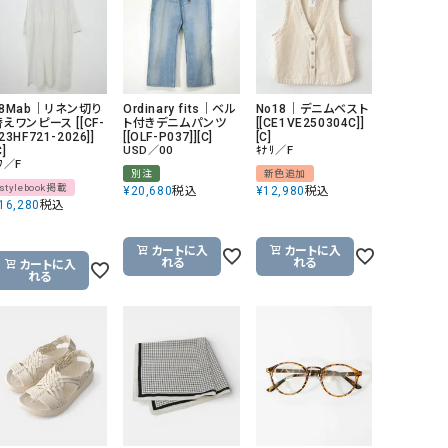
GO TO HOLLYWOOD（ゴートゥーハリウ
THIRTY（サーティ）
ッド）
G-STAR RAW（ジースターロウ）
tumugu:（ツムグ）
08Mab｜リネン切り
Ordinary fits｜ベル
No18｜デニムベスト
GOOD SPEED（グッドスピード）
un cinq（アンサンク）
えワンピース [[CF-
ト付きデニムパンツ
[[CE1VE250304C]]
23HF721-2026]]
[[OLF-P037]][C]
[C]
GAIMO（ガイモ）
UNIVERSAL OVERAL
C]
USD／00
ｷﾅﾘ／F
ﾌ／F
オーバーオール）
別注
新色追加
stylebook掲載
¥
20,680
税込
¥
12,980
税込
GRAMICCI（グラミチ）
USU GALLERY（ユーエ
16,280
税込
ー）
カートに入
カートに入
（ｇ） （グラム）
upper hights（アッパーハ
れる
れる
カートに入
れる
Gives a sense of fullment
+phenix（フェニックス）
HUNTER（ハンター）
WILD THINGS（ワイルド
ICHI（イチ）
ILIMA（イリマ）