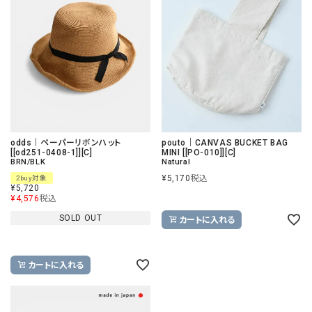
odds｜ペーパーリボンハット
pouto｜CANVAS BUCKET BAG
[[od251-0408-1]][C]
MINI [[PO-010]][C]
BRN/BLK
Natural
¥
5,170
税込
2buy対象
¥
5,720
¥
4,576
税込
SOLD OUT
カートに入れる
カートに入れる