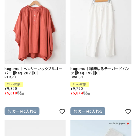
hagumu｜ヘンリーネックプルオー
hagumu｜綿麻ゆるテーパードパン
バー [[hag-207]][C]
ツ [[hag-199]][C]
RED／F
OWH／F
2buy対象
2buy対象
¥
9,350
¥
9,790
¥
5,610
税込
¥
5,874
税込
カートに入れる
カートに入れる