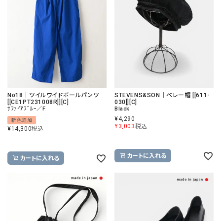
No18｜ツイルワイドボールパンツ
STEVENS&SON｜ベレー帽 [[611-
[[CE1PT231008R]][C]
030]][C]
ｻﾌｧｲｱﾌﾞﾙｰ／F
Black
¥
4,290
新色追加
¥
3,003
税込
¥
14,300
税込
カートに入れる
カートに入れる