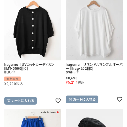
hagumu｜UVカットカーディガン
hagumu｜リネンドルマンプルオーバ
[[MT-0500]][C]
ー [[hag-202]][C]
BLK／F
OWH／F
¥
8,690
新色追加
¥
5,214
税込
¥
9,790
税込
カートに入れる
カートに入れる