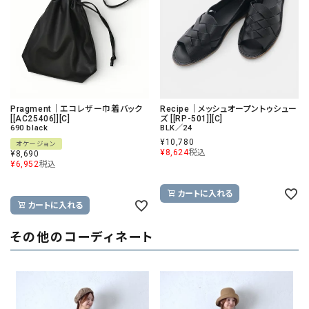
Pragment｜エコレザー巾着バック
Recipe｜メッシュオープントゥシュー
[[AC25406]][C]
ズ [[RP-501]][C]
690 black
BLK／24
¥
10,780
オケージョン
¥
8,624
税込
¥
8,690
¥
6,952
税込
カートに入れる
カートに入れる
その他のコーディネート