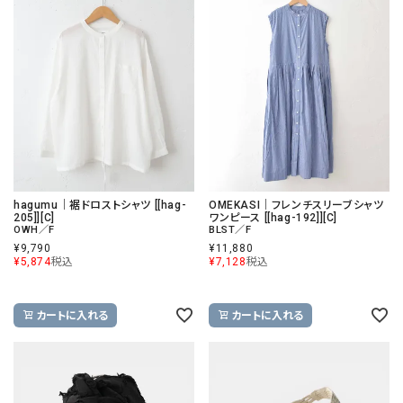
hagumu｜裾ドロストシャツ [[hag-
OMEKASI｜フレンチスリーブシャツ
205]][C]
ワンピース [[hag-192]][C]
OWH／F
BLST／F
¥
9,790
¥
11,880
¥
5,874
税込
¥
7,128
税込
カートに入れる
カートに入れる