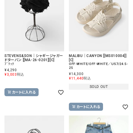
STEVENS&SON｜シャギージャガー
MALIBU｜CANYON [[MS010004]]
ドターバン [[MA-26-0201]][C]
[C]
ﾌﾞﾗｯｸ
OFF-WHITE/OFF-WHITE／US7/24.5-
25
¥
4,290
¥
14,300
¥
3,003
税込
¥
11,440
税込
SOLD OUT
カートに入れる
カートに入れる