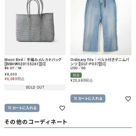
Moon Bird｜手編みメルカドバッグ
Ordinary fits｜ベルト付きデニムパ
[[MBHW020155261]][C]
ンツ [[OLF-P037]][C]
86 GY／M
USD／00
¥
8,690
別注
¥
6,083
税込
¥
20,680
税込
SOLD OUT
カートに入れる
カートに入れる
その他のコーディネート