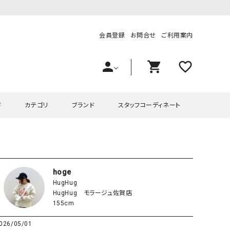
会員登録
お問合せ
ご利用案内
person
shopping_cart
favorite_outline
ド
カテゴリ
ブランド
スタッフコーディネート
プス
ハグハグ
ワンピース
OMEKASI（オメカシ）
ピース・チュニック
ラッピンナイン/アンジェリコルーチェ
チュニック
OMEKASI+（オメカシプラス
hoge
HugHug
ツ
hagumu（ハグム）
Number18（オハコ）
HugHug モラージュ佐賀店
ペット・オーバーオール
her.（ハードット）
in the Market（インザマ
155cm
ート
and quarter（アンドクウォーター）
HUMS（ハムズ）
026/05/01