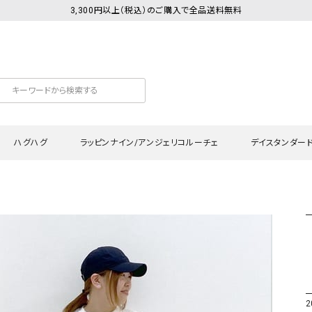
3,300円以上（税込）のご購入で全品送料無料
ハグハグ
ラッピンナイン/アンジェリコルーチェ
デイスタンダー
カットソー
Tシャツ・カットソー
ワンピース
Tシャツ・カットソー
ワンピース
トッ
プ・キャミソール
シャツ・ブラウス
チュニック
カーディガン・ベスト
チュニック
ワン
ン・ベスト
カーディガン
シャツ・ブラウス
パン
ラウス
ベスト
スウェット・パーカー
サロ
・パーカー
ニット
ニット
スカ
2