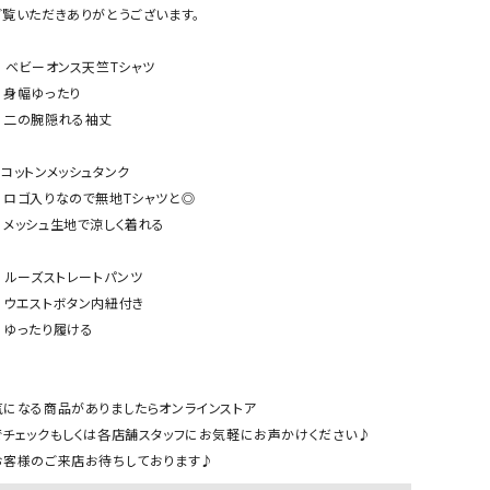
ケット・アウター
Our.（アワードット）
Hymn LIPA（ヒムリパ）
ご覧いただきありがとうございます。

ズ
Wrapin nine9（ラッピンナイン）
W（ラッピンナイン）
︎ ベビーオンス天竺Tシャツ 

ロング・マキシ丈
day standard（デイスタンダード）
10t'ena (トテナ)
　身幅ゆったり

その他スカート
　二の腕隠れる袖丈

プス
︎コットンメッシュタンク

08mab(ゼロハチマブ)
Johnbull（ジョンブル）
ピース・チュニック
　ロゴ入りなので無地Tシャツと◎

すべて見る
1%（イチ パーセント）
LAOCOONTE（ラオコンテ）
　メッシュ生地で涼しく着れる

ペット・オーバーオール
1 metre carre（アンメートルキャレ ）
LAURA DI MAGGIO（ロ
ケット・アウター
︎ ルーズストレートパンツ

オ）
ズ
　ウエストボタン内紐付き

120%lino（ワンハンドレッドトゥエンティ
le camouflage tribe
　ゆったり履ける

ーパーセントリノ）
トライブ）
adidas（アディダス）
Lallia Mu（ラリア ムー）
気になる商品がありましたらオンラインストア

ASFVLT（アスファルト）
mizuiro ind（ミズイロ イ
でチェックもしくは各店舗スタッフにお気軽にお声かけください♪

Ampersand（アンパサンド）
MICALLE MICALLE（ミ
Antiquite's（アンティークス）
NATURAL LAUNDRY（