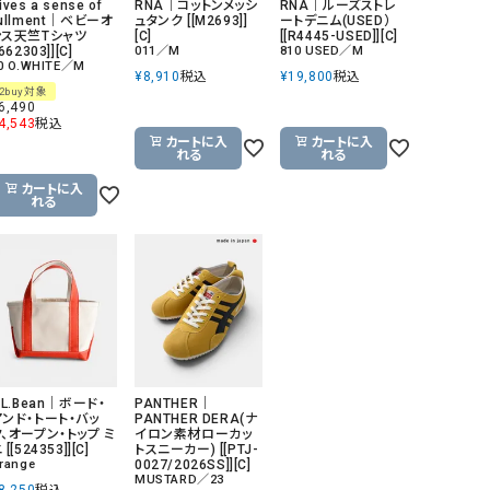
ives a sense of
RNA｜コットンメッシ
RNA｜ルーズストレ
ullment｜ベビーオ
ュタンク [[M2693]]
ートデニム(USED）
GO TO HOLLYWOOD（ゴートゥーハリウ
THIRTY（サーティ）
ンス天竺Tシャツ
[C]
[[R4445-USED]][C]
[662303]][C]
011／M
810 USED／M
ッド）
0 O.WHITE／M
¥
8,910
税込
¥
19,800
税込
G-STAR RAW（ジースターロウ）
tumugu:（ツムグ）
2buy対象
6,490
GOOD SPEED（グッドスピード）
un cinq（アンサンク）
4,543
税込
カートに入
カートに入
れる
れる
GAIMO（ガイモ）
UNIVERSAL OVERAL
オーバーオール）
カートに入
れる
GRAMICCI（グラミチ）
USU GALLERY（ユーエ
ー）
（ｇ） （グラム）
upper hights（アッパーハ
Gives a sense of fullment
+phenix（フェニックス）
HUNTER（ハンター）
WILD THINGS（ワイルド
ICHI（イチ）
.L.Bean｜ボード・
PANTHER｜
アンド・トート・バッ
PANTHER DERA(ナ
ILIMA（イリマ）
ク、オープン・トップ ミ
イロン素材ローカッ
 [[524353]][C]
トスニーカー) [[PTJ-
range
0027/2026SS]][C]
MUSTARD／23
8,250
税込