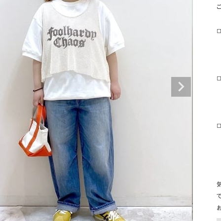
タンクトップ・キャミソール
ジャ
グッ
◻
その他のパンツ
パンツ
デニムパンツ
ロング・マキシ丈
デニムパンツ
ロング・マキシ丈
ツ
その他のパンツ
その他スカート
その他スカート
トッ
◻
ワン
ジャケット
サロ
ジャケット
すべて見る
コート
バッグ
ジャ
◻
コート
ガウン
シューズ
グッ
その他アウター
アクセサリー
すべて見る
バッグ
靴
帽子