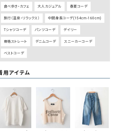
リー）
食べ歩き・カフェ
大人カジュアル
春夏コーデ
Audition（オーディション）
ORDINARY FITS（オーデ
旅行（温泉・リラックス）
中間身長コーデ(154cm-160cm)
ツ）
Tシャツコーデ
パンツコーデ
デイリー
blue willow（ブルーウィロー）
Osmosis（オズモシス）
blue willow（ブルーウィロー）
prit（プリット）
骨格ストレート
デニムコーデ
スニーカーコーデ
CUBE SUGAR（キューブシュガー）
PUMA（プーマ）
ベストコーデ
CONVERSE ALL STAR（コンバースオー
Risley（リズレー）
ルスター）
着用アイテム
Champion（チャンピオン）
RED CARD（レッドカード）
DENIM DUNGAREE（デニムダンガリー）
SO（エスオー）
Deck（ディック）
SUN VALLEY（サンバレー）
EVOL（イーボル）
SCOTCH&SODA（スコッチ
ダ）
Emma Taylor（エマテイラー）
SUGAR ROSE（シュガーロ
FLAVOR TEE（フレーバーティー）
squady by graphite（ス