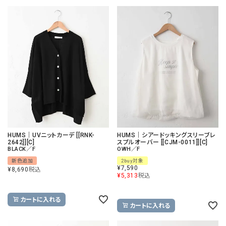
HUMS｜UVニットカーデ [[RNK-
HUMS｜シアードッキングスリーブレ
2642]][C]
スプルオーバー [[CJM-0011]][C]
BLACK／F
OWH／F
新色追加
2buy対象
¥
7,590
¥
8,690
税込
¥
5,313
税込
カートに入れる
カートに入れる