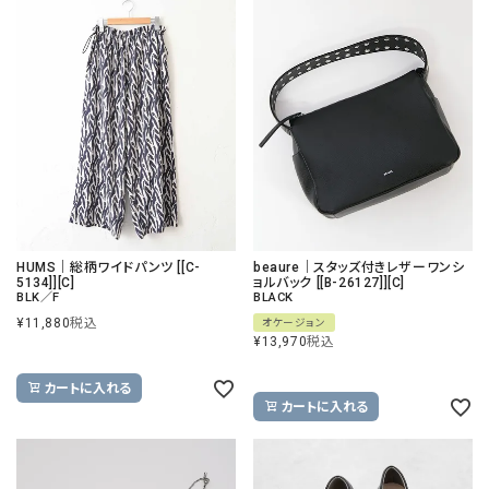
HUMS｜総柄ワイドパンツ [[C-
beaure｜スタッズ付きレザーワンシ
5134]][C]
ョルバック [[B-26127]][C]
BLK／F
BLACK
¥
11,880
税込
オケージョン
¥
13,970
税込
カートに入れる
カートに入れる