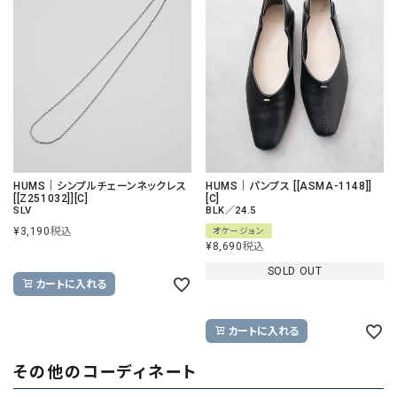
HUMS｜シンプルチェーンネックレス
HUMS｜パンプス [[ASMA-1148]]
[[Z251032]][C]
[C]
SLV
BLK／24.5
¥
3,190
税込
オケージョン
¥
8,690
税込
SOLD OUT
カートに入れる
カートに入れる
その他のコーディネート