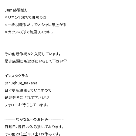
08mab羽織り

⚪︎リネン100%で肌触り◎

⚪︎一枚羽織るだけでオシャレ感上がる

⚪︎ガウンの形で首周りスッキリ

その他新作続々と入荷しています。

是非店頭にも遊びにいらして下さい♡

インスタグラム

@hughug_nakana

日々更新頑張っていますので

是非参考にされて下さい♡

フォローお待ちしています。

----------なかな5月のお休み--------------

日曜日、祝日お休み頂いております。

その他23（土）30（土）お休みです。
