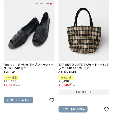
Recipe｜メッシュオープントゥシュー
TARANGO JUTE｜ジュートトートバ
ズ [[RP-501]][C]
ッグ [[AB1140/Mn]][C]
BLK／24
AB-1305/MN
2buy対象
2buy対象
¥
10,780
¥
6,490
¥
7,546
税込
¥
3,245
税込
SOLD OUT
カートに入れる
カートに入れる