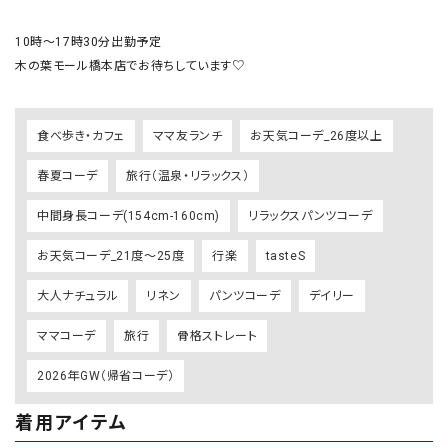
10時〜17時30分出勤予定

木の葉モール橋本店でお待ちしています♡
食べ歩き・カフェ
ママ友ランチ
お天気コーデ_26度以上
春夏コーデ
旅行（温泉・リラックス）
中間身長コーデ(154cm-160cm)
リラックスパンツコーデ
お天気コーデ_21度～25度
行楽
tasteS
大人ナチュラル
リネン
パンツコーデ
デイリー
ママコーデ
旅行
骨格ストレート
2026年GW（帰省コーデ）
着用アイテム