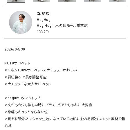
なかな
HugHug
Hug Hug 木の葉モール橋本店
155cm
2026/04/30
NO18サロペット

⚪︎リネン100%サロペットでナチュラルかわいい

⚪︎肩紐後ろで長さ調整可能

⚪︎ナチュラルな大人サロペット

⚪︎hagumuタンクトップ

⚪︎丈がもう少し欲しい時にプラス1点でおしゃれに大変身

⚪︎身幅もキュッとならない位

⚪︎見える部分だけシャツ生地になっていて地肌に触れる部分はカット素材で着
心地
