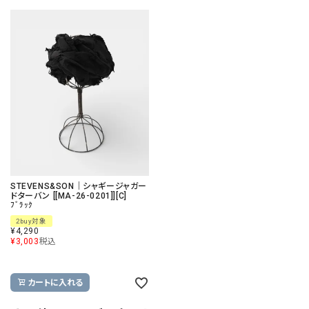
STEVENS&SON｜シャギージャガー
ドターバン [[MA-26-0201]][C]
ﾌﾞﾗｯｸ
2buy対象
¥
4,290
¥
3,003
税込
カートに入れる