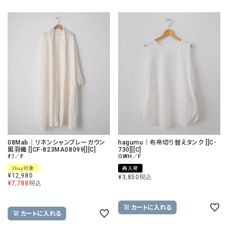
08Mab｜リネンシャンブレーガウン
hagumu｜布帛切り替えタンク [[C-
風羽織 [[CF-823MA08099]][C]
730]][C]
ｵﾌ／F
OWH／F
2buy対象
再入荷
¥
12,980
¥
3,850
税込
¥
7,788
税込
カートに入れる
カートに入れる