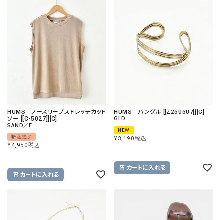
HUMS｜ノースリーブストレッチカット
HUMS｜バングル [[Z250507]][C]
ソー [[C-5027]][C]
GLD
SAND／F
NEW
新色追加
¥
3,190
税込
¥
4,950
税込
カートに入れる
カートに入れる