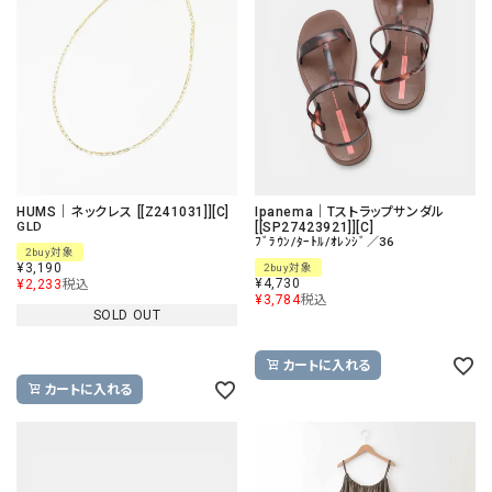
HUMS｜ネックレス [[Z241031]][C]
Ipanema｜Tストラップサンダル
GLD
[[SP27423921]][C]
ﾌﾞﾗｳﾝ/ﾀｰﾄﾙ/ｵﾚﾝｼﾞ／36
2buy対象
¥
3,190
2buy対象
¥
4,730
¥
2,233
税込
¥
3,784
税込
SOLD OUT
カートに入れる
カートに入れる