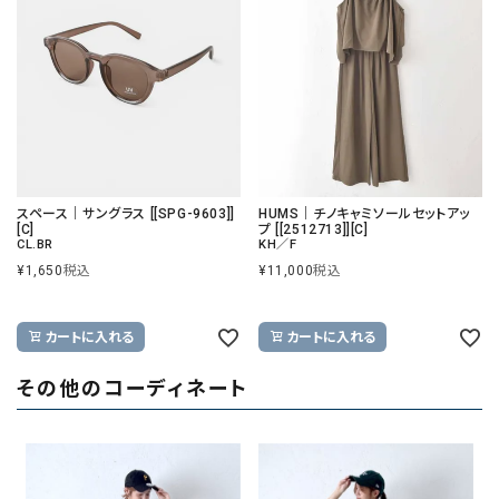
スペース｜サングラス [[SPG-9603]]
HUMS｜チノキャミソールセットアッ
[C]
プ [[2512713]][C]
CL.BR
KH／F
¥
1,650
税込
¥
11,000
税込
カートに入れる
カートに入れる
その他のコーディネート