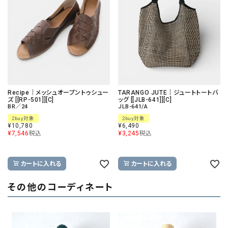
Recipe｜メッシュオープントゥシュー
TARANGO JUTE｜ジュートトートバ
ズ [[RP-501]][C]
ッグ [[JLB-641]][C]
BR／24
JLB-641/A
2buy対象
2buy対象
¥
10,780
¥
6,490
¥
7,546
税込
¥
3,245
税込
カートに入れる
カートに入れる
その他のコーディネート