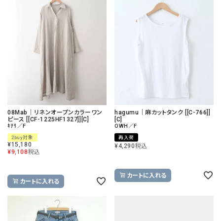
08Mab｜リネンオープンカラーワン
hagumu｜麻カットタンク [[C-766]]
ピース [[CF-1225HF1327]][C]
[C]
ｷﾅﾘ／F
OWH／F
2buy対象
再入荷
¥
15,180
¥
4,290
税込
¥
9,108
税込
カートに入れる
カートに入れる