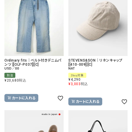
Ordinary fits｜ベルト付きデニムパ
STEVENS&SON｜リネンキャップ
ンツ [[OLF-P037]][C]
[[410-009]][C]
USD／00
NAT
別注
2buy対象
¥
4,290
¥
20,680
税込
¥
3,003
税込
カートに入れる
カートに入れる