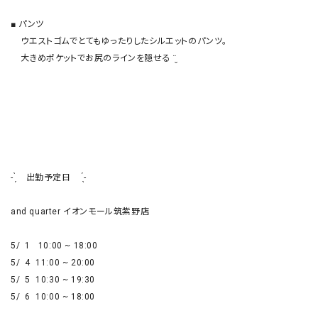
■ パンツ

    ウエストゴムでとてもゆったりしたシルエットのパンツ。

    大きめポケットでお尻のラインを隠せる ¨̮

- ̗̀    出勤予定日     ̖́-

and quarter イオンモール筑紫野店

5/  1   10:00 ~ 18:00

5/  4  11:00 ~ 20:00

5/  5  10:30 ~ 19:30

5/  6  10:00 ~ 18:00
