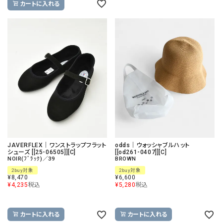
カートに入れる
JAVERFLEX｜ワンストラップフラット
odds｜ウォッシャブルハット
シューズ [[25-06505]][C]
[[od261-0407]][C]
NOIR(ﾌﾞﾗｯｸ)／39
BROWN
2buy対象
2buy対象
¥
8,470
¥
6,600
¥
4,235
税込
¥
5,280
税込
カートに入れる
カートに入れる