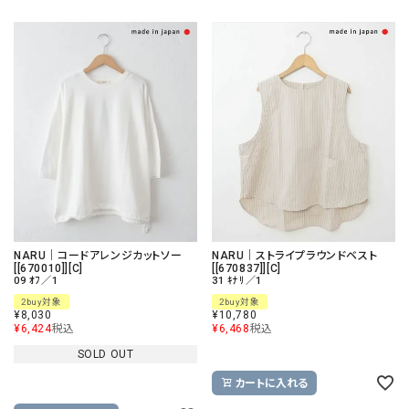
NARU｜コードアレンジカットソー
NARU｜ストライプラウンドベスト
[[670010]][C]
[[670837]][C]
09 ｵﾌ／1
31 ｷﾅﾘ／1
2buy対象
2buy対象
¥
8,030
¥
10,780
¥
6,424
税込
¥
6,468
税込
SOLD OUT
カートに入れる