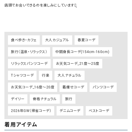
店頭でお会いできるのを楽しみにしていますꪔ̤̮ 

食べ歩き・カフェ
大人カジュアル
春夏コーデ
旅行（温泉・リラックス）
中間身長コーデ(154cm-160cm)
リラックスパンツコーデ
お天気コーデ_21度～25度
Tシャツコーデ
行楽
大人ナチュラル
お天気コーデ_16度～20度
着痩せコーデ
パンツコーデ
デイリー
骨格ナチュラル
旅行
2026年GW（帰省コーデ）
デニムコーデ
ベストコーデ
着用アイテム