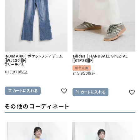
INDIMARK｜ポケットフレアデニム
adidas｜HANDBALL SPEZIAL
[[WJ230]][F]
[[BTP23]][F]
ブリーチ／S
新色追加
¥
13,970
税込
¥
15,950
税込
カートに入れる
カートに入れる
その他のコーディネート