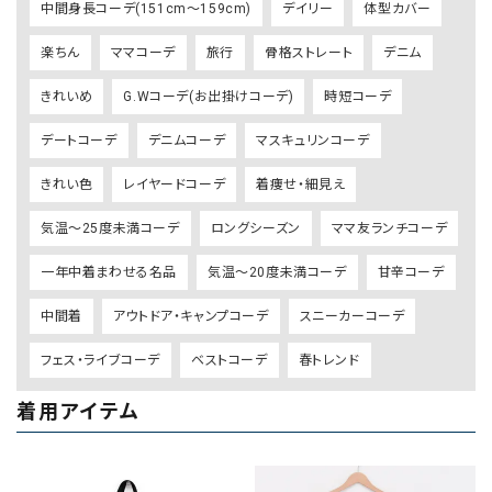
中間身長コーデ(151cm～159cm)
デイリー
体型カバー
楽ちん
ママコーデ
旅行
骨格ストレート
デニム
きれいめ
G.Wコーデ(お出掛けコーデ)
時短コーデ
デートコーデ
デニムコーデ
マスキュリンコーデ
きれい色
レイヤードコーデ
着痩せ・細見え
気温～25度未満コーデ
ロングシーズン
ママ友ランチコーデ
一年中着まわせる名品
気温～20度未満コーデ
甘辛コーデ
中間着
アウトドア・キャンプコーデ
スニーカーコーデ
フェス・ライブコーデ
ベストコーデ
春トレンド
着用アイテム