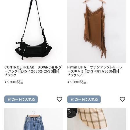
CONTROL FREAK｜DOWNショルダ
Hymn LIPA｜サテンアシメトリーレ
ーバッグ [[245-120502-26SS]][F]
ースキャミ [[243-481A3636]][F]
ブラック
ブラウン／F
¥
6,930
税込
¥
5,390
税込
カートに入れる
カートに入れる