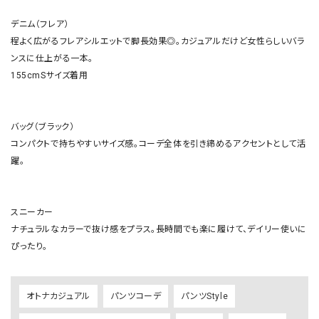
デニム（フレア）

程よく広がるフレアシルエットで脚長効果◎。カジュアルだけど女性らしいバラ
ンスに仕上がる一本。

155cmSサイズ着用

バッグ（ブラック）

コンパクトで持ちやすいサイズ感。コーデ全体を引き締めるアクセントとして活
躍。

スニーカー

ナチュラルなカラーで抜け感をプラス。長時間でも楽に履けて、デイリー使いに
ぴったり。
オトナカジュアル
パンツコーデ
パンツStyle