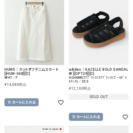
HUMS｜カットオフデニムスカート
adidas｜GAZELLE BOLD SANDAL
[[HUM-048]][C]
W [[OPT29]][C]
WHT／F
HQ4688(ｺｱﾌﾞﾗｯｸ/ｺｱﾌﾞﾗｯｸ/ｺﾞｰﾙﾄﾞﾒ
ﾀﾘｯｸ)／23.5
¥
14,080
税込
¥
12,100
税込
SOLD OUT
カートに入れる
カートに入れる