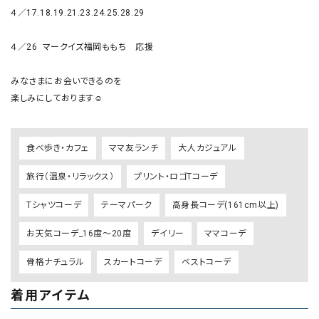
４／17.18.19.21.23.24.25.28.29

４／26  マークイズ福岡ももち　応援

みなさまにお会いできるのを　

楽しみにしております☺️
食べ歩き・カフェ
ママ友ランチ
大人カジュアル
旅行（温泉・リラックス）
プリント・ロゴTコーデ
Tシャツコーデ
テーマパーク
高身長コーデ(161cm以上)
お天気コーデ_16度～20度
デイリー
ママコーデ
骨格ナチュラル
スカートコーデ
ベストコーデ
着用アイテム