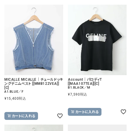
MICALLE MICALLE｜チュールドッキ
Account｜パロディT
ングデニムベスト [[MMB122VEA]]
[[MAA107TEA]][C]
[C]
B1.BLACK／M
A1.BLUE／F
¥
7,590
税込
¥
15,400
税込
カートに入れる
カートに入れる