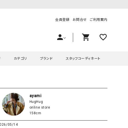
会員登録
お問合せ
ご利用案内
person
shopping_cart
favorite_outline
ド
カテゴリ
ブランド
スタッフコーディネート
プス
ハグハグ
ワンピース
OMEKASI（オメカシ）
ピース・チュニック
ラッピンナイン/アンジェリコルーチェ
チュニック
OMEKASI+（オメカシプラス
ayami
HugHug
ツ
hagumu（ハグム）
Number18（オハコ）
online store
ペット・オーバーオール
her.（ハードット）
in the Market（インザマ
158cm
ート
and quarter（アンドクウォーター）
HUMS（ハムズ）
026/05/14