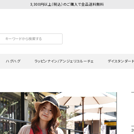
3,300円以上（税込）のご購入で全品送料無料
ハグハグ
ラッピンナイン/アンジェリコルーチェ
デイスタンダー
カットソー
Tシャツ・カットソー
ワンピース
Tシャツ・カットソー
ワンピース
トッ
プ・キャミソール
シャツ・ブラウス
チュニック
カーディガン・ベスト
チュニック
ワン
ン・ベスト
カーディガン
シャツ・ブラウス
パン
ラウス
ベスト
スウェット・パーカー
サロ
・パーカー
ニット
ニット
スカ
2