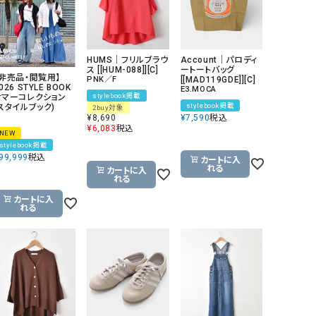
リー）
Audition（オーディション）
ORDINARY FITS（オーデ
ツ）
HUMS｜フリルブラウ
Account｜パロディ
ス [[HUM-088]][C]
ートートバッグ
blue willow（ブルーウィロー）
Osmosis（オズモシス）
【非売品・閲覧用】
PNK／F
[[MAD119GDE]][C]
026 STYLE BOOK
E3.MOCA
blue willow（ブルーウィロー）
prit（プリット）
stylebook掲載
サマーコレクション
stylebook掲載
(スタイルブック)
2buy対象
¥
8,690
¥
7,590
税込
CUBE SUGAR（キューブシュガー）
PUMA（プーマ）
¥
6,083
税込
NEW
CONVERSE ALL STAR（コンバースオー
Risley（リズレー）
stylebook掲載
99,999
税込
ルスター）
カートに入
れる
カートに入
れる
Champion（チャンピオン）
RED CARD（レッドカード）
カートに入
DENIM DUNGAREE（デニムダンガリー）
SO（エスオー）
れる
Deck（ディック）
SUN VALLEY（サンバレー）
EVOL（イーボル）
SCOTCH&SODA（スコッチ
ダ）
Emma Taylor（エマテイラー）
SUGAR ROSE（シュガーロ
FLAVOR TEE（フレーバーティー）
squady by graphite（ス