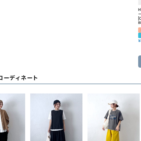
ー
[
B
¥
コーディネート