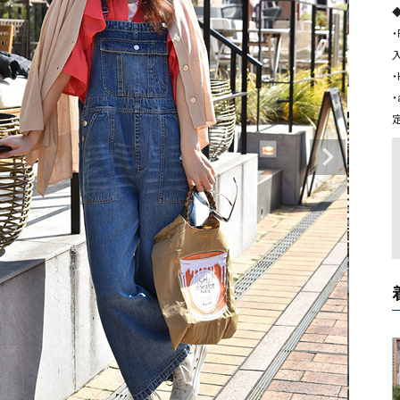
タンクトップ・キャミソール
ジャ
・
グッ
その他のパンツ
・
パンツ
デニムパンツ
ロング・マキシ丈
デニムパンツ
ロング・マキシ丈
・
ツ
その他のパンツ
その他スカート
その他スカート
トッ
ワン
ジャケット
サロ
ジャケット
すべて見る
コート
バッグ
ジャ
コート
ガウン
シューズ
グッ
その他アウター
アクセサリー
すべて見る
バッグ
靴
帽子