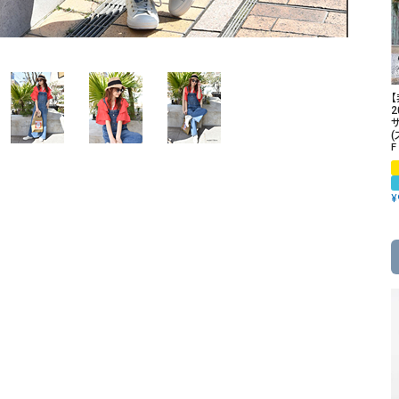
ソックス・その他雑貨
貨
2
F
¥