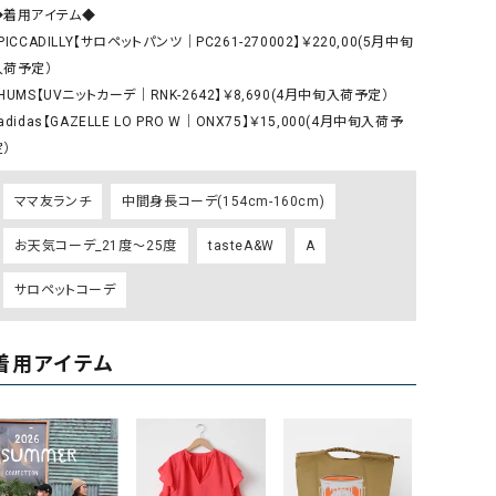
ケット・アウター
Our.（アワードット）
Hymn LIPA（ヒムリパ）
◆着用アイテム◆

PICCADILLY【サロペットパンツ｜PC261-270002】￥220,00(5月中旬
ズ
Wrapin nine9（ラッピンナイン）
W（ラッピンナイン）
入荷予定）

ロング・マキシ丈
day standard（デイスタンダード）
10t'ena (トテナ)
HUMS【UVニットカーデ｜RNK-2642】￥8,690(4月中旬入荷予定）

その他スカート
adidas【GAZELLE LO PRO W｜ONX75】￥15,000(4月中旬入荷予
定）
プス
08mab(ゼロハチマブ)
Johnbull（ジョンブル）
ピース・チュニック
ママ友ランチ
中間身長コーデ(154cm-160cm)
すべて見る
1%（イチ パーセント）
LAOCOONTE（ラオコンテ）
ペット・オーバーオール
お天気コーデ_21度～25度
tasteA&W
A
1 metre carre（アンメートルキャレ ）
LAURA DI MAGGIO（ロ
ケット・アウター
オ）
サロペットコーデ
ズ
120%lino（ワンハンドレッドトゥエンティ
le camouflage tribe
ーパーセントリノ）
トライブ）
着用アイテム
adidas（アディダス）
Lallia Mu（ラリア ムー）
ASFVLT（アスファルト）
mizuiro ind（ミズイロ イ
Ampersand（アンパサンド）
MICALLE MICALLE（ミ
Antiquite's（アンティークス）
NATURAL LAUNDRY（