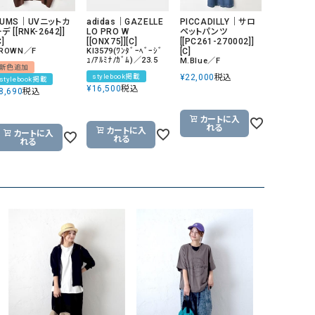
GO TO HOLLYWOOD（ゴートゥーハリウ
THIRTY（サーティ）
HUMS｜UVニットカ
adidas｜GAZELLE
PICCADILLY｜サロ
デ [[RNK-2642]]
LO PRO W
ペットパンツ
ッド）
C]
[[ONX75]][C]
[[PC261-270002]]
ROWN／F
KI3579(ﾜﾝﾀﾞｰﾍﾞｰｼﾞ
[C]
G-STAR RAW（ジースターロウ）
tumugu:（ツムグ）
ｭ/ｱﾙﾐﾅ/ｶﾞﾑ)／23.5
M.Blue／F
新色追加
stylebook掲載
¥
22,000
税込
GOOD SPEED（グッドスピード）
un cinq（アンサンク）
stylebook掲載
¥
16,500
税込
8,690
税込
GAIMO（ガイモ）
UNIVERSAL OVERAL
オーバーオール）
カートに入
れる
カートに入
カートに入
れる
GRAMICCI（グラミチ）
USU GALLERY（ユーエ
れる
ー）
（ｇ） （グラム）
upper hights（アッパーハ
Gives a sense of fullment
+phenix（フェニックス）
HUNTER（ハンター）
WILD THINGS（ワイルド
ICHI（イチ）
ILIMA（イリマ）