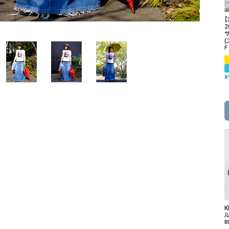
ソックス・その他雑貨
貨
2
F
¥
ル
B