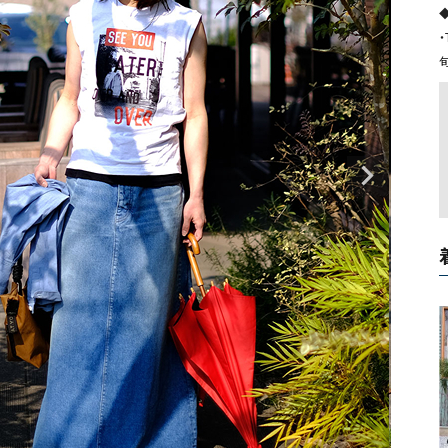
タンクトップ・キャミソール
ジャ
・
グッ
その他のパンツ
パンツ
デニムパンツ
ロング・マキシ丈
デニムパンツ
ロング・マキシ丈
ツ
その他のパンツ
その他スカート
その他スカート
トッ
ワン
ジャケット
サロ
ジャケット
すべて見る
コート
バッグ
ジャ
コート
ガウン
シューズ
グッ
その他アウター
アクセサリー
すべて見る
バッグ
靴
帽子