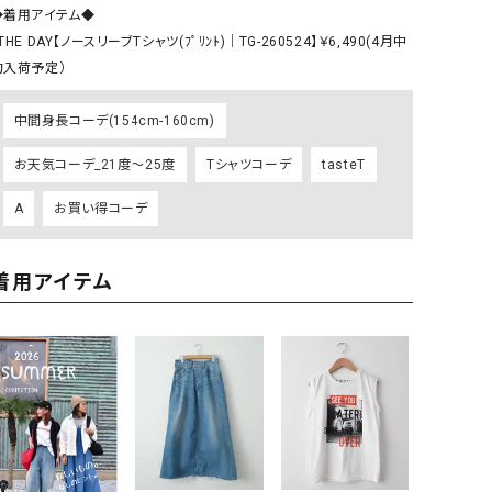
ケット・アウター
Our.（アワードット）
Hymn LIPA（ヒムリパ）
◆着用アイテム◆

THE DAY【ノースリーブTシャツ(ﾌﾟﾘﾝﾄ)｜TG-260524】￥6,490(4月中
ズ
Wrapin nine9（ラッピンナイン）
W（ラッピンナイン）
旬入荷予定）
ロング・マキシ丈
day standard（デイスタンダード）
10t'ena (トテナ)
その他スカート
中間身長コーデ(154cm-160cm)
プス
お天気コーデ_21度～25度
Tシャツコーデ
tasteT
08mab(ゼロハチマブ)
Johnbull（ジョンブル）
ピース・チュニック
A
お買い得コーデ
すべて見る
1%（イチ パーセント）
LAOCOONTE（ラオコンテ）
ペット・オーバーオール
1 metre carre（アンメートルキャレ ）
LAURA DI MAGGIO（ロ
ケット・アウター
着用アイテム
オ）
ズ
120%lino（ワンハンドレッドトゥエンティ
le camouflage tribe
ーパーセントリノ）
トライブ）
adidas（アディダス）
Lallia Mu（ラリア ムー）
ASFVLT（アスファルト）
mizuiro ind（ミズイロ イ
Ampersand（アンパサンド）
MICALLE MICALLE（ミ
Antiquite's（アンティークス）
NATURAL LAUNDRY（