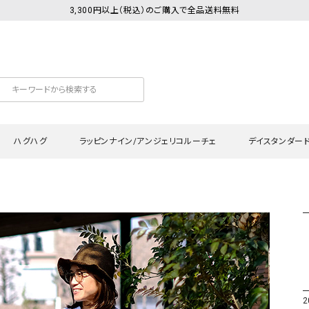
3,300円以上（税込）のご購入で全品送料無料
ハグハグ
ラッピンナイン/アンジェリコルーチェ
デイスタンダー
カットソー
Tシャツ・カットソー
ワンピース
Tシャツ・カットソー
ワンピース
トッ
プ・キャミソール
シャツ・ブラウス
チュニック
カーディガン・ベスト
チュニック
ワン
ン・ベスト
カーディガン
シャツ・ブラウス
パン
ラウス
ベスト
スウェット・パーカー
サロ
・パーカー
ニット
ニット
スカ
2