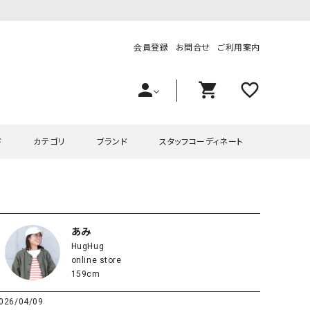
会員登録
お問合せ
ご利用案内
person
shopping_cart
favorite_outline
ド
カテゴリ
ブランド
スタッフコーディネート
プス
ハグハグ
ワンピース
OMEKASI（オメカシ）
ピース・チュニック
ラッピンナイン/アンジェリコルーチェ
チュニック
OMEKASI+（オメカシプラス
あみ
HugHug
ツ
hagumu（ハグム）
Number18（オハコ）
online store
ペット・オーバーオール
her.（ハードット）
in the Market（インザマ
159cm
ート
and quarter（アンドクウォーター）
HUMS（ハムズ）
026/04/09