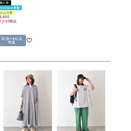
再入荷
GO TO HOLLYWOOD（ゴートゥーハリウ
THIRTY（サーティ）
stylebook掲載
2buy対象
ッド）
8,800
7,040
税込
G-STAR RAW（ジースターロウ）
tumugu:（ツムグ）
GOOD SPEED（グッドスピード）
un cinq（アンサンク）
カートに入
GAIMO（ガイモ）
UNIVERSAL OVERAL
れる
オーバーオール）
GRAMICCI（グラミチ）
USU GALLERY（ユーエ
ー）
（ｇ） （グラム）
upper hights（アッパーハ
Gives a sense of fullment
+phenix（フェニックス）
HUNTER（ハンター）
WILD THINGS（ワイルド
ICHI（イチ）
ILIMA（イリマ）