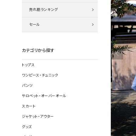
ニット
売れ筋ランキング
セール
その他の
デニムパン
カテゴリから探す
トップス
ジャケット
ワンピース・チュニック
コート
パンツ
サロペット・オーバーオール
スカート
バッグ
ジャケット・アウター
靴
グッズ
帽子