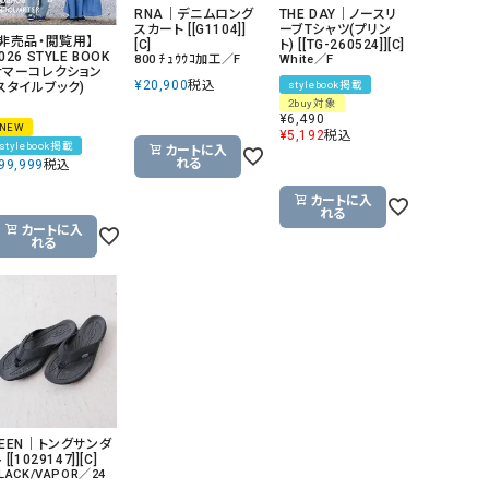
RNA｜デニムロング
THE DAY｜ノースリ
リー）
スカート [[G1104]]
ーブTシャツ(プリン
【非売品・閲覧用】
[C]
ト) [[TG-260524]][C]
Audition（オーディション）
ORDINARY FITS（オーデ
026 STYLE BOOK
800 ﾁｭｳｳｺ加工／F
White／F
サマーコレクション
ツ）
¥
20,900
税込
stylebook掲載
(スタイルブック)
2buy対象
blue willow（ブルーウィロー）
Osmosis（オズモシス）
¥
6,490
NEW
¥
5,192
税込
stylebook掲載
blue willow（ブルーウィロー）
prit（プリット）
カートに入
れる
99,999
税込
CUBE SUGAR（キューブシュガー）
PUMA（プーマ）
カートに入
れる
CONVERSE ALL STAR（コンバースオー
Risley（リズレー）
カートに入
れる
ルスター）
Champion（チャンピオン）
RED CARD（レッドカード）
DENIM DUNGAREE（デニムダンガリー）
SO（エスオー）
Deck（ディック）
SUN VALLEY（サンバレー）
EVOL（イーボル）
SCOTCH&SODA（スコッチ
ダ）
KEEN｜トングサンダ
Emma Taylor（エマテイラー）
SUGAR ROSE（シュガーロ
 [[1029147]][C]
LACK/VAPOR／24
FLAVOR TEE（フレーバーティー）
squady by graphite（ス