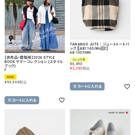
TARANGO JUTE｜ジュートトートバ
ッグ [[AB1140/Mn]][C]
AB-1307/MN
【非売品・閲覧用】2026 STYLE
2buy対象
BOOK サマーコレクション (スタイル
¥
6,490
ブック)
¥
3,245
税込
F
NEW
¥
99,999
税込
カートに入れる
カートに入れる