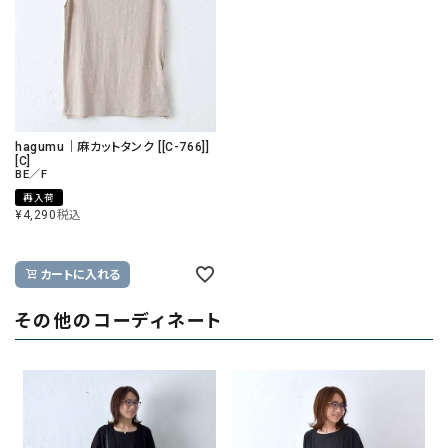
hagumu｜麻カットタンク [[C-766]]
[C]
BE／F
再入荷
¥
4,290
税込
カートに入れる
その他のコーディネート