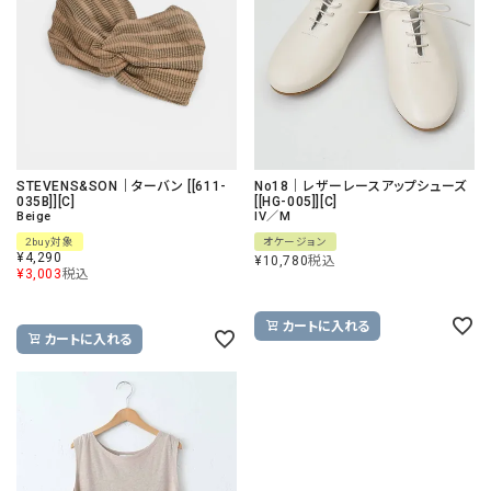
STEVENS&SON｜ターバン [[611-
No18｜レザーレースアップシューズ
035B]][C]
[[HG-005]][C]
Beige
IV／M
2buy対象
オケージョン
¥
4,290
¥
10,780
税込
¥
3,003
税込
カートに入れる
カートに入れる