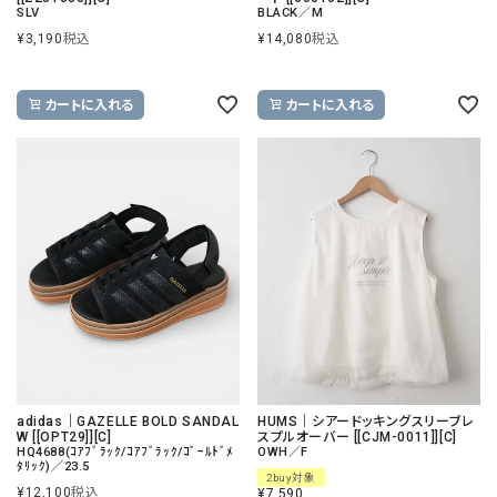
SLV
BLACK／M
¥
3,190
税込
¥
14,080
税込
カートに入れる
カートに入れる
adidas｜GAZELLE BOLD SANDAL
HUMS｜シアードッキングスリーブレ
W [[OPT29]][C]
スプルオーバー [[CJM-0011]][C]
HQ4688(ｺｱﾌﾞﾗｯｸ/ｺｱﾌﾞﾗｯｸ/ｺﾞｰﾙﾄﾞﾒ
OWH／F
ﾀﾘｯｸ)／23.5
2buy対象
¥
12,100
税込
¥
7,590