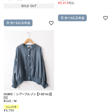
¥
5,313
税込
SOLD OUT
カートに入れる
カートに入れる
HUMS｜シアーブルゾン [[100162]]
[C]
BLUE／M
2buy対象
¥
9,790