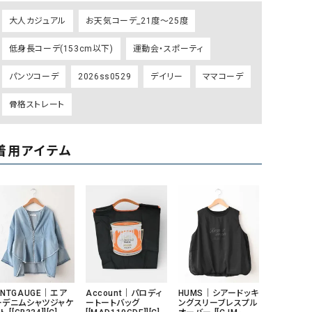
ケット・アウター
Our.（アワードット）
Hymn LIPA（ヒムリパ）
大人カジュアル
お天気コーデ_21度～25度
ズ
Wrapin nine9（ラッピンナイン）
W（ラッピンナイン）
低身長コーデ(153cm以下)
運動会・スポーティ
ロング・マキシ丈
day standard（デイスタンダード）
10t'ena (トテナ)
その他スカート
パンツコーデ
2026ss0529
デイリー
ママコーデ
プス
骨格ストレート
08mab(ゼロハチマブ)
Johnbull（ジョンブル）
ピース・チュニック
すべて見る
1%（イチ パーセント）
LAOCOONTE（ラオコンテ）
ペット・オーバーオール
着用アイテム
1 metre carre（アンメートルキャレ ）
LAURA DI MAGGIO（ロ
ケット・アウター
オ）
ズ
120%lino（ワンハンドレッドトゥエンティ
le camouflage tribe
ーパーセントリノ）
トライブ）
adidas（アディダス）
Lallia Mu（ラリア ムー）
ASFVLT（アスファルト）
mizuiro ind（ミズイロ イ
Ampersand（アンパサンド）
MICALLE MICALLE（ミ
ANTGAUGE｜エア
Account｜パロディ
HUMS｜シアードッキ
ーデニムシャツジャケ
ートートバッグ
ングスリーブレスプル
Antiquite's（アンティークス）
NATURAL LAUNDRY（