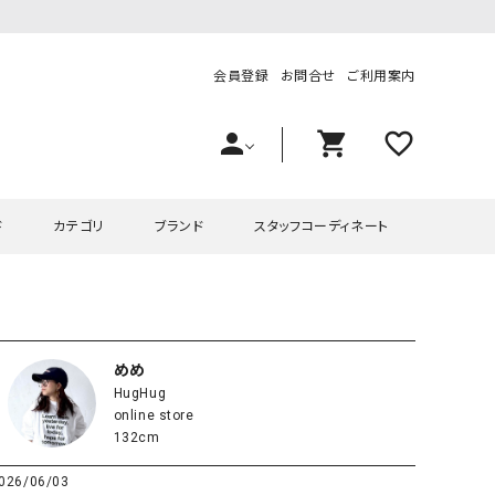
会員登録
お問合せ
ご利用案内
person
shopping_cart
favorite_outline
ド
カテゴリ
ブランド
スタッフコーディネート
プス
ハグハグ
ワンピース
OMEKASI（オメカシ）
ピース・チュニック
ラッピンナイン/アンジェリコルーチェ
チュニック
OMEKASI+（オメカシプラス
めめ
HugHug
ツ
hagumu（ハグム）
Number18（オハコ）
online store
ペット・オーバーオール
her.（ハードット）
in the Market（インザマ
132cm
ート
and quarter（アンドクウォーター）
HUMS（ハムズ）
026/06/03