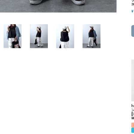
ッ
ソックス・その他雑貨
3
貨
¥
[
W