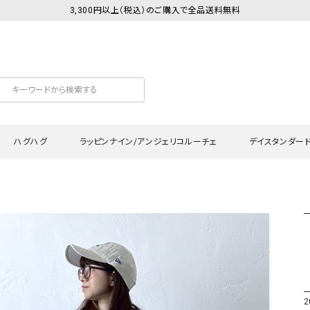
3,300円以上（税込）のご購入で全品送料無料
ハグハグ
ラッピンナイン/アンジェリコルーチェ
デイスタンダー
カットソー
Tシャツ・カットソー
ワンピース
Tシャツ・カットソー
ワンピース
トッ
プ・キャミソール
シャツ・ブラウス
チュニック
カーディガン・ベスト
チュニック
ワン
ン・ベスト
カーディガン
シャツ・ブラウス
パン
ラウス
ベスト
スウェット・パーカー
サロ
・パーカー
ニット
ニット
スカ
2