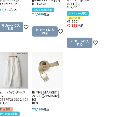
ト [[GB334]][C]
[[MAD119GDE]][C]
オーバー [[CJM-
8 ｱﾝﾃｨｰｸ／F
B1.BLACK
0011]][C]
リー）
BLK／F
17,600
税込
stylebook掲載
Audition（オーディション）
ORDINARY FITS（オーデ
stylebook掲載
¥
7,590
税込
2buy対象
ツ）
¥
7,590
カートに入
¥
5,313
税込
blue willow（ブルーウィロー）
Osmosis（オズモシス）
れる
カートに入
れる
blue willow（ブルーウィロー）
prit（プリット）
カートに入
CUBE SUGAR（キューブシュガー）
PUMA（プーマ）
れる
CONVERSE ALL STAR（コンバースオー
Risley（リズレー）
ルスター）
Champion（チャンピオン）
RED CARD（レッドカード）
DENIM DUNGAREE（デニムダンガリー）
SO（エスオー）
Deck（ディック）
SUN VALLEY（サンバレー）
EVOL（イーボル）
SCOTCH&SODA（スコッチ
her.｜ペインターパ
IN THE MARKET｜
ンツ
ベルト [[Z250532]]
ダ）
[CE3PT260302]][C]
[C]
HT／F
BEG
Emma Taylor（エマテイラー）
SUGAR ROSE（シュガーロ
¥
3,190
税込
新色追加
stylebook掲載
FLAVOR TEE（フレーバーティー）
squady by graphite（ス