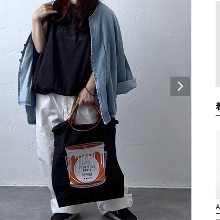
タンクトップ・キャミソール
ジャ
グッ
その他のパンツ
パンツ
デニムパンツ
ロング・マキシ丈
デニムパンツ
ロング・マキシ丈
ツ
その他のパンツ
その他スカート
その他スカート
トッ
ワン
ジャケット
サロ
ジャケット
すべて見る
コート
バッグ
ジャ
コート
ガウン
シューズ
グッ
その他アウター
アクセサリー
すべて見る
バッグ
靴
帽子