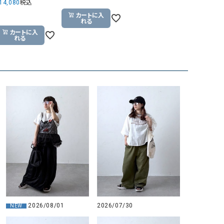
14,080
税込
GO TO HOLLYWOOD（ゴートゥーハリウ
THIRTY（サーティ）
カートに入
れる
ッド）
カートに入
れる
G-STAR RAW（ジースターロウ）
tumugu:（ツムグ）
GOOD SPEED（グッドスピード）
un cinq（アンサンク）
GAIMO（ガイモ）
UNIVERSAL OVERAL
オーバーオール）
GRAMICCI（グラミチ）
USU GALLERY（ユーエ
ー）
（ｇ） （グラム）
upper hights（アッパーハ
Gives a sense of fullment
+phenix（フェニックス）
HUNTER（ハンター）
WILD THINGS（ワイルド
ICHI（イチ）
ILIMA（イリマ）
2026/08/01
2026/07/30
NEW