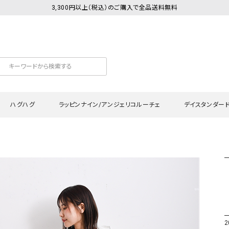
3,300円以上（税込）のご購入で全品送料無料
ハグハグ
ラッピンナイン/アンジェリコルーチェ
デイスタンダー
カットソー
Tシャツ・カットソー
ワンピース
Tシャツ・カットソー
ワンピース
トッ
プ・キャミソール
シャツ・ブラウス
チュニック
カーディガン・ベスト
チュニック
ワン
ン・ベスト
カーディガン
シャツ・ブラウス
パン
ラウス
ベスト
スウェット・パーカー
サロ
・パーカー
ニット
ニット
スカ
2