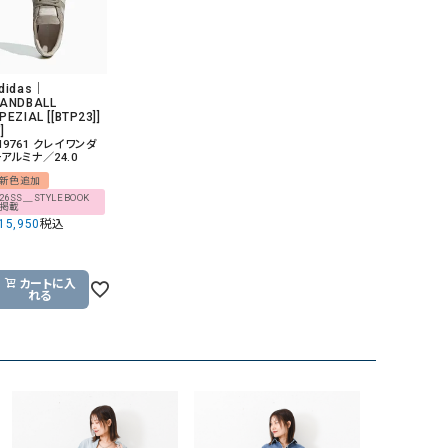
didas｜
ANDBALL
PEZIAL [[BTP23]]
]
H9761 クレイワンダ
アルミナ／24.0
新色追加
26SS＿STYLEBOOK
掲載
15,950
税込
カートに入
れる