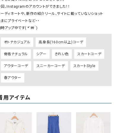
リー）
回、Instagramのアカウントができました！！

コーディネートや、新作の紹介リール、サイトに載っていないショット

Audition（オーディション）
ORDINARY FITS（オーデ
たまにプライベートなど・・

ツ）
時アップ中です( *´艸｀)
blue willow（ブルーウィロー）
Osmosis（オズモシス）
blue willow（ブルーウィロー）
prit（プリット）
オトナカジュアル
高身長(160cm以上)コーデ
CUBE SUGAR（キューブシュガー）
PUMA（プーマ）
骨格ナチュラル
シアー
きれい色
スカートコーデ
CONVERSE ALL STAR（コンバースオー
Risley（リズレー）
アウターコーデ
スニーカーコーデ
スカートStyle
ルスター）
Champion（チャンピオン）
RED CARD（レッドカード）
春アウター
DENIM DUNGAREE（デニムダンガリー）
SO（エスオー）
Deck（ディック）
SUN VALLEY（サンバレー）
着用アイテム
EVOL（イーボル）
SCOTCH&SODA（スコッチ
ダ）
Emma Taylor（エマテイラー）
SUGAR ROSE（シュガーロ
FLAVOR TEE（フレーバーティー）
squady by graphite（ス