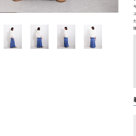
ソックス・その他雑貨
今
貨
随