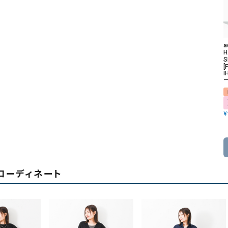
a
H
S
[F
I
ー
¥
コーディネート