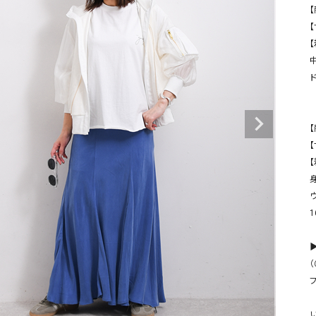
タンクトップ・キャミソール
ジャ
【
【
グッ
その他のパンツ
パンツ
デニムパンツ
ロング・マキシ丈
デニムパンツ
ロング・マキシ丈
ツ
その他のパンツ
その他スカート
その他スカート
トッ
ワン
ジャケット
【
サロ
ジャケット
すべて見る
コート
バッグ
ジャ
コート
ガウン
シューズ
グッ
その他アウター
アクセサリー
すべて見る
▶
バッグ
（
靴
帽子