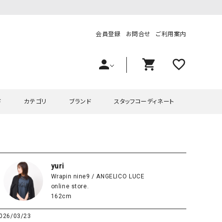
会員登録
お問合せ
ご利用案内
person
shopping_cart
favorite_outline
ド
カテゴリ
ブランド
スタッフコーディネート
プス
ハグハグ
ワンピース
OMEKASI（オメカシ）
ピース・チュニック
ラッピンナイン/アンジェリコルーチェ
チュニック
OMEKASI+（オメカシプラス
yuri
Wrapin nine9 / ANGELICO LUCE
ツ
hagumu（ハグム）
Number18（オハコ）
online store.
ペット・オーバーオール
her.（ハードット）
in the Market（インザマ
162cm
ート
and quarter（アンドクウォーター）
HUMS（ハムズ）
026/03/23