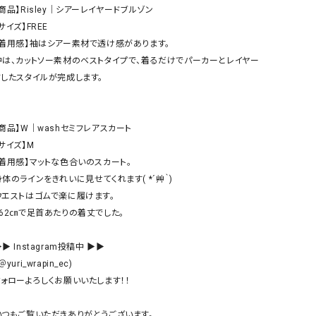
ケット・アウター
Our.（アワードット）
Hymn LIPA（ヒムリパ）
商品】Risley｜シアーレイヤードブルゾン

サイズ】FREE

ズ
Wrapin nine9（ラッピンナイン）
W（ラッピンナイン）
【着用感】袖はシアー素材で透け感があります。

ロング・マキシ丈
day standard（デイスタンダード）
10t'ena (トテナ)
中は、カットソー素材のベストタイプで、着るだけでパーカーとレイヤー
その他スカート
ドしたスタイルが完成します。

プス
08mab(ゼロハチマブ)
Johnbull（ジョンブル）
ピース・チュニック
【商品】W｜washセミフレアスカート

すべて見る
1%（イチ パーセント）
LAOCOONTE（ラオコンテ）
サイズ】M

ペット・オーバーオール
【着用感】マットな色合いのスカート。

1 metre carre（アンメートルキャレ ）
LAURA DI MAGGIO（ロ
ケット・アウター
身体のラインをきれいに見せてくれます( *´艸｀)

オ）
ズ
ウエストはゴムで楽に履けます。

120%lino（ワンハンドレッドトゥエンティ
le camouflage tribe
162㎝で足首あたりの着丈でした。

ーパーセントリノ）
トライブ）
adidas（アディダス）
Lallia Mu（ラリア ムー）
▶ Instagram投稿中 ▶▶

＠yuri_wrapin_ec)

ASFVLT（アスファルト）
mizuiro ind（ミズイロ イ
フォローよろしくお願いいたします！！

Ampersand（アンパサンド）
MICALLE MICALLE（ミ
Antiquite's（アンティークス）
NATURAL LAUNDRY（
いつもご覧いただきありがとうございます。
