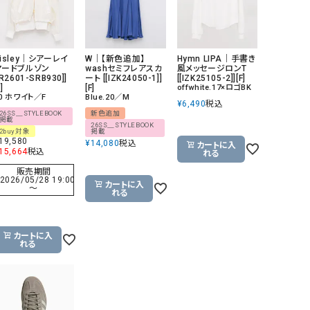
GO TO HOLLYWOOD（ゴートゥーハリウ
THIRTY（サーティ）
ッド）
G-STAR RAW（ジースターロウ）
tumugu:（ツムグ）
isley｜シアーレイ
W｜【新色追加】
Hymn LIPA｜手書き
ヤードブルゾン
washセミフレアスカ
風メッセージロンT
GOOD SPEED（グッドスピード）
un cinq（アンサンク）
[R2601-SRB930]]
ート [[IZK24050-1]]
[[IZK25105-2]][F]
]
[F]
offwhite.17×ロゴBK
0 ホワイト／F
Blue.20／M
GAIMO（ガイモ）
UNIVERSAL OVERAL
¥
6,490
税込
26SS＿STYLEBOOK
新色追加
オーバーオール）
掲載
26SS＿STYLEBOOK
2buy対象
掲載
GRAMICCI（グラミチ）
USU GALLERY（ユーエ
19,580
¥
14,080
税込
カートに入
15,664
税込
れる
ー）
販売期間
（ｇ） （グラム）
upper hights（アッパーハ
2026/05/28 19:00
カートに入
〜
れる
Gives a sense of fullment
+phenix（フェニックス）
HUNTER（ハンター）
WILD THINGS（ワイルド
カートに入
ICHI（イチ）
れる
ILIMA（イリマ）