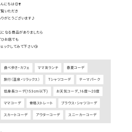
ケット・アウター
Our.（アワードット）
Hymn LIPA（ヒムリパ）
んにちは😊❣️

ご覧いただき

ズ
Wrapin nine9（ラッピンナイン）
W（ラッピンナイン）
ありがとうございます♪

ロング・マキシ丈
day standard（デイスタンダード）
10t'ena (トテナ)
その他スカート
気になる商品がありましたら

ぜひお店でも

プス
チェックしてみて下さい😘

08mab(ゼロハチマブ)
Johnbull（ジョンブル）
ピース・チュニック
すべて見る
1%（イチ パーセント）
LAOCOONTE（ラオコンテ）
ペット・オーバーオール
食べ歩き・カフェ
ママ友ランチ
春夏コーデ
1 metre carre（アンメートルキャレ ）
LAURA DI MAGGIO（ロ
ケット・アウター
オ）
旅行（温泉・リラックス）
Tシャツコーデ
テーマパーク
ズ
120%lino（ワンハンドレッドトゥエンティ
le camouflage tribe
低身長コーデ(153cm以下)
お天気コーデ_16度～20度
ーパーセントリノ）
トライブ）
adidas（アディダス）
Lallia Mu（ラリア ムー）
ママコーデ
骨格ストレート
ブラウス・シャツコーデ
ASFVLT（アスファルト）
mizuiro ind（ミズイロ イ
スカートコーデ
アウターコーデ
スニーカーコーデ
Ampersand（アンパサンド）
MICALLE MICALLE（ミ
Antiquite's（アンティークス）
NATURAL LAUNDRY（