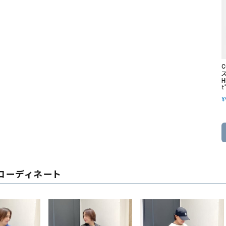
H
ﾋ
¥
コーディネート