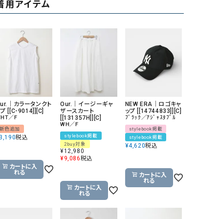
着用アイテム
リー）
Audition（オーディション）
ORDINARY FITS（オーデ
ツ）
blue willow（ブルーウィロー）
Osmosis（オズモシス）
blue willow（ブルーウィロー）
prit（プリット）
CUBE SUGAR（キューブシュガー）
PUMA（プーマ）
CONVERSE ALL STAR（コンバースオー
Risley（リズレー）
Our.｜カラータンクト
Our.｜イージーギャ
NEW ERA｜ロゴキャ
ルスター）
プ [[C-9014]][C]
ザースカート
ップ [[14744833]][C]
HT／F
[[131357H]][C]
ﾌﾞﾗｯｸ／ｱｼﾞｬｽﾀﾌﾞﾙ
WH／F
Champion（チャンピオン）
RED CARD（レッドカード）
新色追加
stylebook掲載
stylebook掲載
3,190
税込
stylebook掲載
DENIM DUNGAREE（デニムダンガリー）
SO（エスオー）
2buy対象
¥
4,620
税込
¥
12,980
Deck（ディック）
SUN VALLEY（サンバレー）
¥
9,086
税込
カートに入
EVOL（イーボル）
SCOTCH&SODA（スコッチ
れる
カートに入
れる
ダ）
カートに入
れる
Emma Taylor（エマテイラー）
SUGAR ROSE（シュガーロ
FLAVOR TEE（フレーバーティー）
squady by graphite（ス