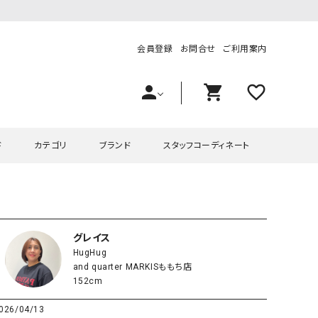
会員登録
お問合せ
ご利用案内
person
shopping_cart
favorite_outline
ド
カテゴリ
ブランド
スタッフコーディネート
プス
ハグハグ
ワンピース
OMEKASI（オメカシ）
ピース・チュニック
ラッピンナイン/アンジェリコルーチェ
チュニック
OMEKASI+（オメカシプラス
グレイス
HugHug
ツ
hagumu（ハグム）
Number18（オハコ）
and quarter MARKISももち店
ペット・オーバーオール
her.（ハードット）
in the Market（インザマ
152cm
ート
and quarter（アンドクウォーター）
HUMS（ハムズ）
026/04/13