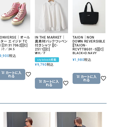
GO TO HOLLYWOOD（ゴートゥーハリウ
THIRTY（サーティ）
ッド）
G-STAR RAW（ジースターロウ）
tumugu:（ツムグ）
GOOD SPEED（グッドスピード）
un cinq（アンサンク）
CONVERSE｜オール
IN THE MARKET｜
TAION｜NON
GAIMO（ガイモ）
UNIVERSAL OVERAL
スター エイジド TC
異素材バックワッペン
DOWN REVERSIBLE
I [[31317062]][C]
付きシャツ [[C-
[[TAION-
オーバーオール）
ﾟﾝｸ／24.5
2511]][C]
RCVTTBG01-S]][C]
WH／F
BLACK×D.NAVY
9,900
税込
GRAMICCI（グラミチ）
USU GALLERY（ユーエ
¥
1,980
税込
stylebook掲載
ー）
¥
9,790
税込
（ｇ） （グラム）
upper hights（アッパーハ
カートに入
れる
カートに入
れる
カートに入
Gives a sense of fullment
+phenix（フェニックス）
れる
HUNTER（ハンター）
WILD THINGS（ワイルド
ICHI（イチ）
ILIMA（イリマ）