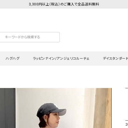
3,300円以上（税込）のご購入で全品送料無料
ハグハグ
ラッピンナイン/アンジェリコルーチェ
デイスタンダー
カットソー
Tシャツ・カットソー
ワンピース
Tシャツ・カットソー
ワンピース
トッ
プ・キャミソール
シャツ・ブラウス
チュニック
カーディガン・ベスト
チュニック
ワン
ン・ベスト
カーディガン
シャツ・ブラウス
パン
ラウス
ベスト
スウェット・パーカー
サロ
・パーカー
ニット
ニット
スカ
2