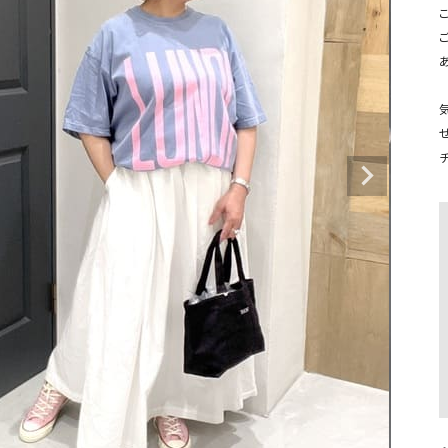
タンクトップ・キャミソール
ジャ
こ
グッ
その他のパンツ
パンツ
デニムパンツ
ロング・マキシ丈
デニムパンツ
ロング・マキシ丈
ツ
その他のパンツ
その他スカート
その他スカート
トッ
ワン
ジャケット
サロ
ジャケット
すべて見る
コート
バッグ
ジャ
コート
ガウン
シューズ
グッ
その他アウター
アクセサリー
すべて見る
バッグ
靴
帽子