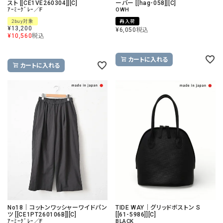
スト [[CE1VE260304]][C]
ーバー [[hag-058]][C]
ｱｰﾐｰｸﾞﾚｰ／F
OWH
2buy対象
再入荷
¥
13,200
¥
6,050
税込
¥
10,560
税込
カートに入れる
カートに入れる
No18｜コットンワッシャーワイドパン
TIDE WAY｜グリッドボストン S
ツ [[CE1PT260106B]][C]
[[61-5986]][C]
ｱｰﾐｰｸﾞﾚｰ／F
BLACK