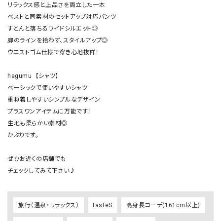
リラックス感と上品さを両立した一本

ベストと同素材のセットアップ対応パンツ

すとんと落ちるワイドシルエット◎

脚のラインを拾わず、スタイルアップ◎

ウエストゴム仕様で穿き心地抜群！

hagumu  【シャツ】

ベーシックで使いやすいシャツ

重ね着しやすいシンプルなデザイン

プラスワンアイテムに万能です！

生地も柔らかい素材◎

かぶりです。

ぜひお近くの店舗でも

チェックしてみて下さい♪
旅行（温泉・リラックス）
tasteS
高身長コーデ(161cm以上)