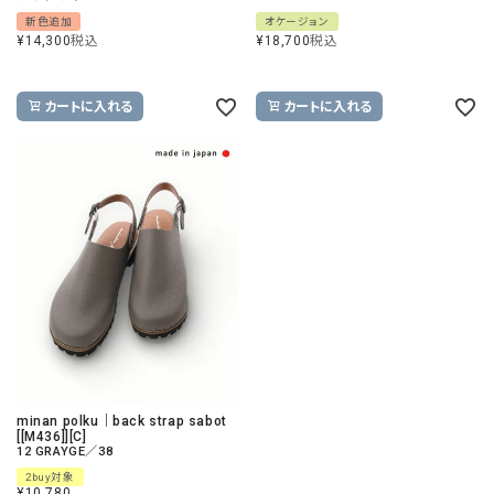
新色追加
オケージョン
¥
14,300
税込
¥
18,700
税込
カートに入れる
カートに入れる
minan polku｜back strap sabot
[[M436]][C]
12 GRAYGE／38
2buy対象
¥
10,780