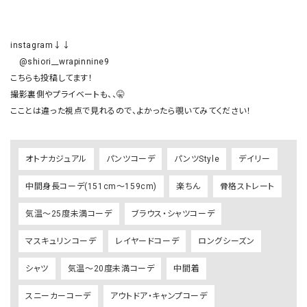
instagram↓↓

　@shiori__wrapinnine9

こちらも投稿してます！

撮影裏側やプライベートも、、🤫

オトナカジュアル
パンツコーデ
パンツStyle
デイリー
中間身長コーデ(151cm～159cm)
楽ちん
骨格ストレート
気温～25度未満コーデ
ブラウス・シャツコーデ
マスキュリンコーデ
レイヤードコーデ
ロングシーズン
シャツ
気温～20度未満コーデ
中間着
スニーカーコーデ
アウトドア・キャンプコーデ