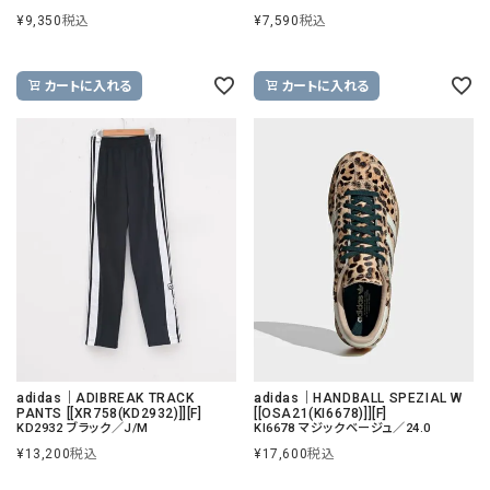
¥
9,350
税込
¥
7,590
税込
カートに入れる
カートに入れる
adidas｜ADIBREAK TRACK
adidas｜HANDBALL SPEZIAL W
PANTS [[XR758(KD2932)]][F]
[[OSA21(KI6678)]][F]
KD2932 ブラック／J/M
KI6678 マジックベージュ／24.0
¥
13,200
税込
¥
17,600
税込