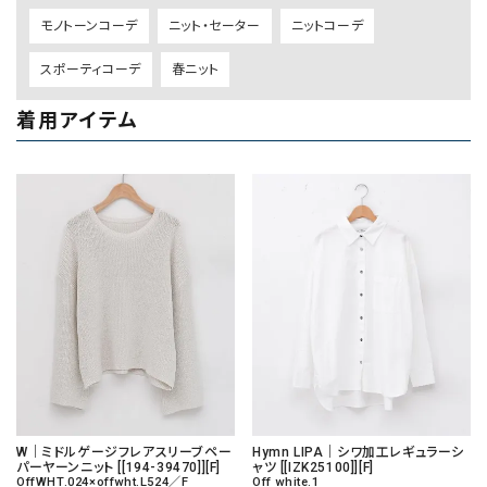
モノトーンコーデ
ニット・セーター
ニットコーデ
スポーティコーデ
春ニット
着用アイテム
W｜ミドルゲージフレアスリーブペー
Hymn LIPA｜シワ加工レギュラーシ
パーヤーンニット [[194-39470]][F]
ャツ [[IZK25100]][F]
OffWHT.024×offwht.L524／F
Off white.1