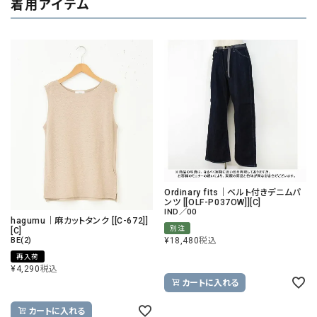
着用アイテム
Ordinary fits｜ベルト付きデニムパ
ンツ [[OLF-P037OW]][C]
IND／00
hagumu｜麻カットタンク [[C-672]]
別注
[C]
¥
18,480
税込
BE(2)
再入荷
¥
4,290
税込
カートに入れる
カートに入れる