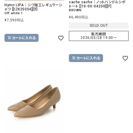
cache cache｜ノットハンドルシボ
Hymn LIPA｜シワ加工レギュラーシ
トート [[10-00-04200]][F]
ャツ [[IZK25054]][F]
BROWN
Off white.1
¥
6,490
税込
¥
7,590
税込
SOLD OUT
販売期間
2026/05/28 19:00
〜
カートに入れる
カートに入れる