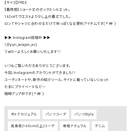
【サイズ】FREE

【着用感】ショート丈のボックスシルエット。

162㎝でウエストより少し上の着丈でした。

ロンＴやシャツと合わせるだけで秋っぽくなる便利アイテムです( *´艸｀)

▶▶ Instagram投稿中 ▶▶

（＠yuri_wrapin_ec)

フォローよろしくお願いいたします！！

いつもご覧いただきありがとうございます。

今回、Instagramのアカウントができました！！

コーディネートや、新作の紹介リール、サイトに載っていないショット

たまにプライベートなど・・

随時アップ中です( *´艸｀)
オトナカジュアル
パンツコーデ
パンツStyle
高身長(160cm以上)コーデ
骨格ナチュラル
デニム