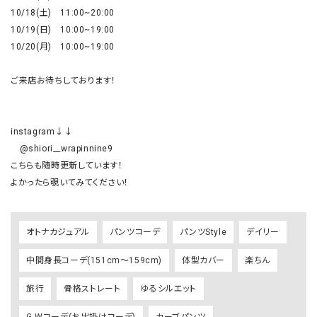
10/18(土)　11:00~20:00

10/19(日)　10:00~19:00

10/20(月)　10:00~19:00

ご来店お待ちしております！

instagram↓↓

　@shiori__wrapinnine9

こちらも随時更新しています！

オトナカジュアル
パンツコーデ
パンツStyle
デイリー
中間身長コーデ(151cm～159cm)
体型カバー
楽ちん
旅行
骨格ストレート
ゆるシルエット
G.Wコーデ(お出掛けコーデ)
カーブパンツ