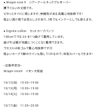
● Wrapin nine 9　シアークールネックプルオーバー

腰下ぐらいの丈感です。

ピタッとタイトに感じますが、伸縮性がある為着心地抜群です！

程よい透け感で女性らしさがあり、1枚でもインナーとしても使えます。

● Dignite collier　カットカーブパンツ

158cmでウエストを1つ曲げて着用しています。

曲げれば裾が地面につくことなく着用できます。

ウエストは総ゴムで着心地抜群です◎

程よいカーブで脚のラインも隠してくれるので、体型カバーもできます！

--出勤予定日--

Wrapin nine9　イオン大塔店

10/12(日)　10:00~19:00

10/13(月)　10:00~19:00

10/14(火)　10:00~19:00

10/17(金)　11:00~20:00
