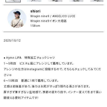
shiori
Wrapin nine9 / ANGELICO LUCE
Wrapin nine9イオン大塔店
158cm
2025/10/12
● Hymn LIPA　特殊加工チェックシャツ

1〜5枚目　ビスチェ風にアレンジして着用しています。

アレンジの仕方はInstagramに投稿するので、そちらもチェックしてみてくだ
さい☺︎︎︎︎

6〜10枚目　普通に1枚で着用しています。

丈感は前後差があり、後ろはお尻がすっぽり隠れる長さがあります。

厚すぎず薄すぎない生地感で、季節の変わり目や、インナー変えて冬まで長い
間使える便利アイテムです！
