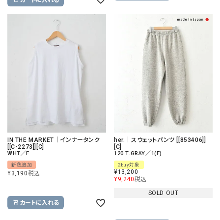
IN THE MARKET｜インナータンク
her.｜スウェットパンツ [[853406]]
[[C-2273]][C]
[C]
WHT／F
120 T.GRAY／1(F)
新色追加
2buy対象
¥
13,200
¥
3,190
税込
¥
9,240
税込
SOLD OUT
カートに入れる