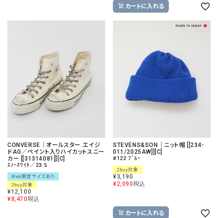
カートに入れる
CONVERSE｜オールスター エイジ
STEVENS&SON｜ニット帽 [[234-
ドAG／ペイント入りハイカットスニー
011/2025AW]][C]
カー [[31314081]][C]
#122 ﾌﾞﾙｰ
ｽﾉｰﾎﾜｲﾄ／23.5
2buy対象
¥
3,190
Web限定サイズあり
¥
2,090
税込
2buy対象
¥
12,100
¥
8,470
税込
カートに入れる