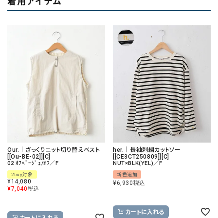
着用アイテム
Our.｜ざっくりニット切り替えベスト
her.｜長袖刺繍カットソー
[[Ou-BE-02]][C]
[[CE3CT250809]][C]
02 ｵﾌﾍﾞｰｼﾞｭ/ｵﾌ／F
NUT×BLK(YEL)／F
2buy対象
新色追加
¥
14,080
¥
6,930
税込
¥
7,040
税込
カートに入れる
カートに入れる