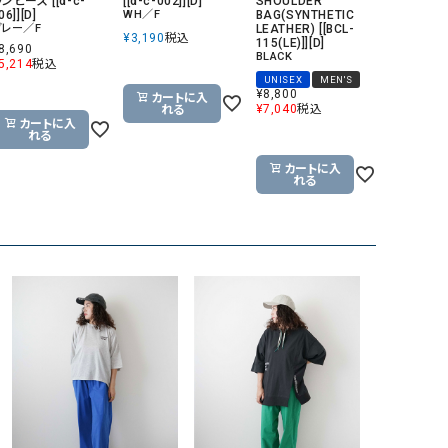
ンピース [[d-c-
[[d-c-002]][D]
SHOULDER
06]][D]
WH／F
BAG(SYNTHETIC
リー）
グレー／F
LEATHER) [[BCL-
¥
3,190
税込
115(LE)]][D]
Audition（オーディション）
ORDINARY FITS（オーデ
8,690
BLACK
5,214
税込
ツ）
UNISEX
MEN'S
¥
8,800
カートに入
blue willow（ブルーウィロー）
Osmosis（オズモシス）
¥
7,040
税込
れる
カートに入
れる
blue willow（ブルーウィロー）
prit（プリット）
CUBE SUGAR（キューブシュガー）
PUMA（プーマ）
カートに入
れる
CONVERSE ALL STAR（コンバースオー
Risley（リズレー）
ルスター）
Champion（チャンピオン）
RED CARD（レッドカード）
DENIM DUNGAREE（デニムダンガリー）
SO（エスオー）
Deck（ディック）
SUN VALLEY（サンバレー）
EVOL（イーボル）
SCOTCH&SODA（スコッチ
ダ）
Emma Taylor（エマテイラー）
SUGAR ROSE（シュガーロ
FLAVOR TEE（フレーバーティー）
squady by graphite（ス