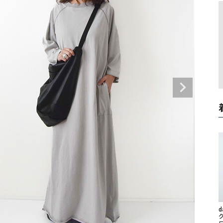
タンクトップ・キャミソール
ジャ
グッ
その他のパンツ
パンツ
デニムパンツ
ロング・マキシ丈
デニムパンツ
ロング・マキシ丈
ツ
その他のパンツ
その他スカート
その他スカート
トッ
ワン
ジャケット
サロ
ジャケット
すべて見る
コート
バッグ
ジャ
コート
ガウン
シューズ
グッ
その他アウター
アクセサリー
すべて見る
バッグ
靴
帽子
d