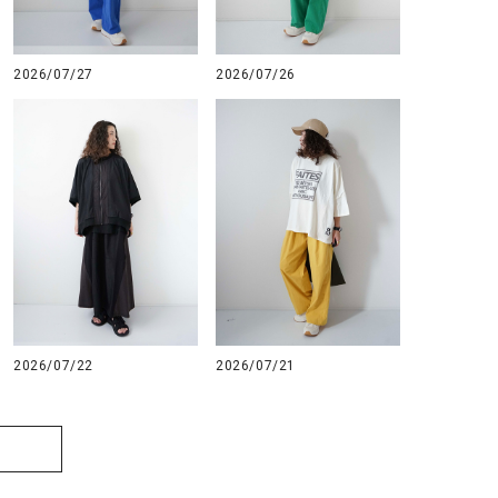
GO TO HOLLYWOOD（ゴートゥーハリウ
THIRTY（サーティ）
ッド）
2026/07/27
2026/07/26
G-STAR RAW（ジースターロウ）
tumugu:（ツムグ）
GOOD SPEED（グッドスピード）
un cinq（アンサンク）
GAIMO（ガイモ）
UNIVERSAL OVERAL
オーバーオール）
GRAMICCI（グラミチ）
USU GALLERY（ユーエ
ー）
（ｇ） （グラム）
upper hights（アッパーハ
Gives a sense of fullment
+phenix（フェニックス）
HUNTER（ハンター）
WILD THINGS（ワイルド
2026/07/22
2026/07/21
ICHI（イチ）
ILIMA（イリマ）