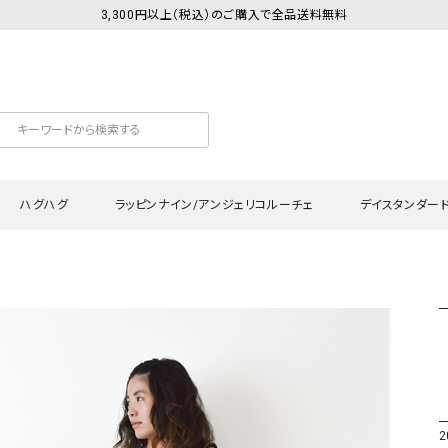
3,300円以上（税込）のご購入で全品送料無料
ハグハグ
ラッピンナイン/アンジェリコルーチェ
デイスタンダー
カットソー
Tシャツ・カットソー
ワンピース
Tシャツ・カットソー
ワンピース
トッ
プ・キャミソール
シャツ・ブラウス
チュニック
カーディガン・ベスト
チュニック
ワン
ン・ベスト
カーディガン
シャツ・ブラウス
パン
ラウス
ベスト
スウェット・パーカー
サロ
・パーカー
ニット
ニット
スカ
2