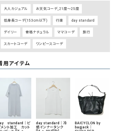
ケット・アウター
Our.（アワードット）
Hymn LIPA（ヒムリパ）
大人カジュアル
お天気コーデ_21度～25度
ズ
Wrapin nine9（ラッピンナイン）
W（ラッピンナイン）
低身長コーデ(153cm以下)
行楽
day standard
ロング・マキシ丈
day standard（デイスタンダード）
10t'ena (トテナ)
その他スカート
デイリー
骨格ナチュラル
ママコーデ
旅行
プス
スカートコーデ
ワンピースコーデ
08mab(ゼロハチマブ)
Johnbull（ジョンブル）
ピース・チュニック
すべて見る
1%（イチ パーセント）
LAOCOONTE（ラオコンテ）
ペット・オーバーオール
着用アイテム
1 metre carre（アンメートルキャレ ）
LAURA DI MAGGIO（ロ
ケット・アウター
オ）
ズ
120%lino（ワンハンドレッドトゥエンティ
le camouflage tribe
ーパーセントリノ）
トライブ）
adidas（アディダス）
Lallia Mu（ラリア ムー）
ASFVLT（アスファルト）
mizuiro ind（ミズイロ イ
Ampersand（アンパサンド）
MICALLE MICALLE（ミ
ay standard｜ピ
day standard｜冷
BAICYCLON by
グメント加工 カット
感インナータンク
bagjack｜
Antiquite's（アンティークス）
NATURAL LAUNDRY（