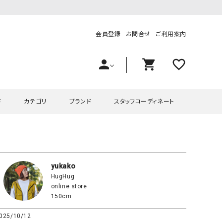
会員登録
お問合せ
ご利用案内
person
shopping_cart
favorite_outline
ド
カテゴリ
ブランド
スタッフコーディネート
プス
ハグハグ
ワンピース
OMEKASI（オメカシ）
ピース・チュニック
ラッピンナイン/アンジェリコルーチェ
チュニック
OMEKASI+（オメカシプラス
yukako
HugHug
ツ
hagumu（ハグム）
Number18（オハコ）
online store
ペット・オーバーオール
her.（ハードット）
in the Market（インザマ
150cm
ート
and quarter（アンドクウォーター）
HUMS（ハムズ）
025/10/12