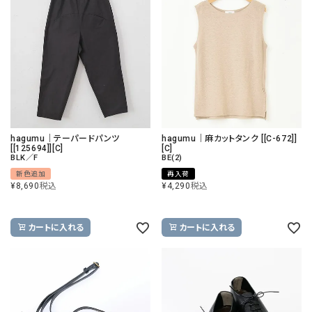
hagumu｜テーパードパンツ
hagumu｜麻カットタンク [[C-672]]
[[125694]][C]
[C]
BLK／F
BE(2)
新色追加
再入荷
¥
8,690
税込
¥
4,290
税込
カートに入れる
カートに入れる