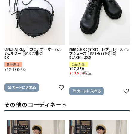
ONEPAIRED｜カウレザーオーバル
ramble comfort｜レザーレースアッ
ショルダー [[51077]][C]
プシューズ [[373-53356]][C]
BK
BLACK／23.5
新色追加
2buy対象
¥
17,380
¥
12,980
税込
¥
13,904
税込
カートに入れる
カートに入れる
その他のコーディネート