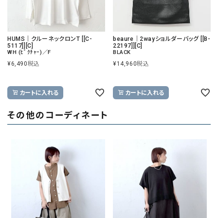
HUMS｜クルーネックロンT [[C-
beaure｜2wayショルダーバッグ [[B-
5117]][C]
22197]][C]
WH (ﾋﾟｸﾁｬｰ)／F
BLACK
¥
6,490
税込
¥
14,960
税込
カートに入れる
カートに入れる
その他のコーディネート