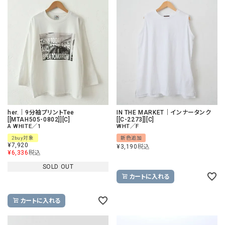
her.｜9分袖プリントTee
IN THE MARKET｜インナータンク
[[MTAH505-0802]][C]
[[C-2273]][C]
A WHITE／1
WHT／F
2buy対象
新色追加
¥
7,920
¥
3,190
税込
¥
6,336
税込
SOLD OUT
カートに入れる
カートに入れる