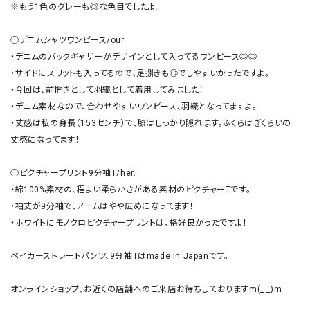
※もう1色のグレーも◎な色目でしたよ。

◯デニムシャツワンピース/our.

・デニムのバックギャザーがデザインとして入ってるワンピース◎◎

・サイドにスリットも入ってるので、足捌きも◎でしやすいかったですよ。

・今回は、前開きとして羽織として着用してみました！

・デニム素材なので、合わせやすいワンピース、羽織となってますよ。

・丈感は私の身長（153センチ）で、膝はしっかり隠れます。ふくらはぎくらいの
丈感になってます！

◯ピクチャープリント9分袖T/her.

・綿100%素材の、程よい柔らかさがある素材のピクチャーTです。

・袖丈が9分袖で、アームはやや広めになってます！

・ホワイトにモノクロピクチャープリントは、格好良かったですよ！

ベイカーストレートパンツ、9分袖Tはmade in Japanです。

オンラインショップ、お近くの店舗へのご来店お待ちしておりますm(_ _)m