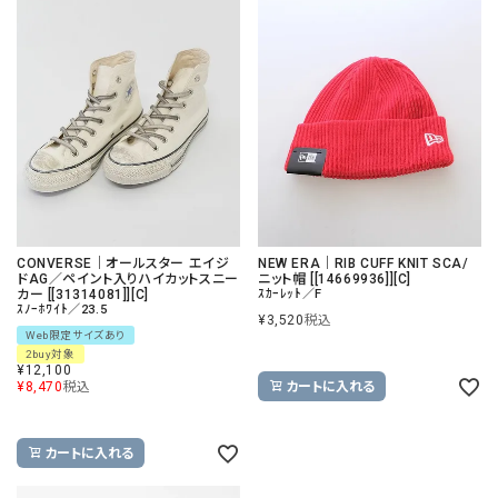
CONVERSE｜オールスター エイジ
NEW ERA｜RIB CUFF KNIT SCA/
ドAG／ペイント入りハイカットスニー
ニット帽 [[14669936]][C]
カー [[31314081]][C]
ｽｶｰﾚｯﾄ／F
ｽﾉｰﾎﾜｲﾄ／23.5
¥
3,520
税込
Web限定サイズあり
2buy対象
¥
12,100
¥
8,470
税込
カートに入れる
カートに入れる