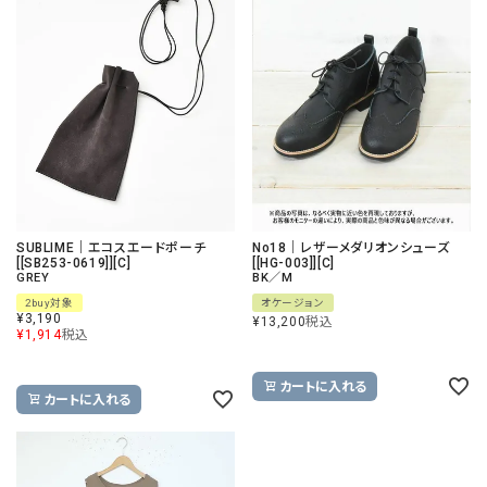
SUBLIME｜エコスエードポーチ
No18｜レザーメダリオンシューズ
[[SB253-0619]][C]
[[HG-003]][C]
GREY
BK／M
2buy対象
オケージョン
¥
3,190
¥
13,200
税込
¥
1,914
税込
カートに入れる
カートに入れる