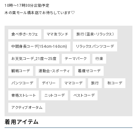
10時〜17時30分出勤予定

木の葉モール橋本店でお待ちしています♡
食べ歩き・カフェ
ママ友ランチ
旅行（温泉・リラックス）
中間身長コーデ(154cm-160cm)
リラックスパンツコーデ
お天気コーデ_21度～25度
テーマパーク
行楽
観戦コーデ
運動会・スポーティ
着痩せコーデ
パンツコーデ
デイリー
ママコーデ
旅行
秋コーデ
骨格ストレート
ニットコーデ
ベストコーデ
アクティブオータム
着用アイテム