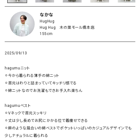
なかな
HugHug
Hug Hug 木の葉モール橋本店
155cm
2025/09/13
hagumuニット

⚪︎今から着られる薄手の綿ニット

⚪︎首元はわりと詰まっていてキッチリ感でる

⚪︎綿ニットなのでお洗濯もできお手入れ楽ちん 

hagumuベスト

⚪︎Vネックで首元スッキリ

⚪︎丈は少し長めでお尻にかかる位で着痩せできる

⚪︎麻のような風合いの綿ベストでポケットいっぱいのカジュアルデザインでも
少しナチュラルに着られる 
