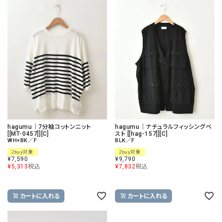
hagumu｜7分袖コットンニット
hagumu｜ナチュラルフィッシングベ
[[MT-0457]][C]
スト [[hag-157]][C]
WH×BK／F
BLK／F
2buy対象
2buy対象
¥
7,590
¥
9,790
¥
5,313
税込
¥
7,832
税込
カートに入れる
カートに入れる