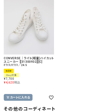
CONVERSE｜ライト(軽量)ハイカット
スニーカー [[31300932]][C]
ﾎﾜｲﾄ/ﾎﾜｲﾄ／24.5
NEW
2buy対象
¥
7,700
¥
4,620
税込
カートに入れる
その他のコーディネート