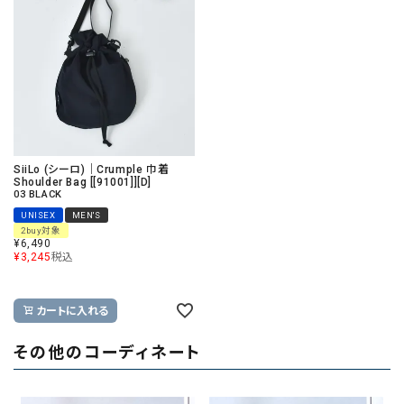
SiiLo (シーロ)｜Crumple 巾着
Shoulder Bag [[91001]][D]
03 BLACK
UNISEX
MEN'S
2buy対象
¥
6,490
¥
3,245
税込
カートに入れる
その他のコーディネート