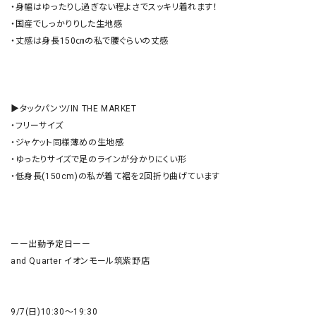
・身幅はゆったりし過ぎない程よさでスッキリ着れます！

・国産でしっかりりした生地感

・丈感は身長150㎝の私で腰ぐらいの丈感

▶︎タックパンツ/IN THE MARKET

・フリーサイズ

・ジャケット同様薄めの生地感

・ゆったりサイズで足のラインが分かりにくい形

・低身長(150cm)の私が着て裾を2回折り曲げています

ーー出勤予定日ーー

and Quarter イオンモール筑紫野店

9/7(日)10:30〜19:30
