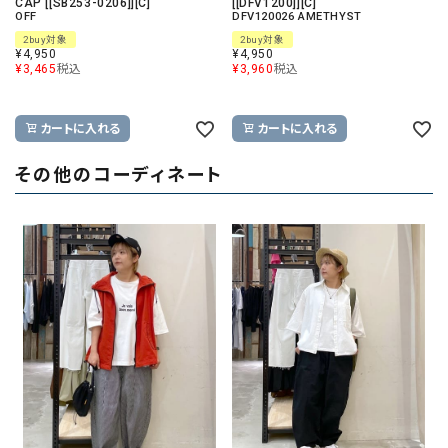
CAP [[SB253-0206]][C]
[[DFV1200]][C]
OFF
DFV120026 AMETHYST
2buy対象
2buy対象
¥
4,950
¥
4,950
¥
3,465
税込
¥
3,960
税込
カートに入れる
カートに入れる
その他のコーディネート