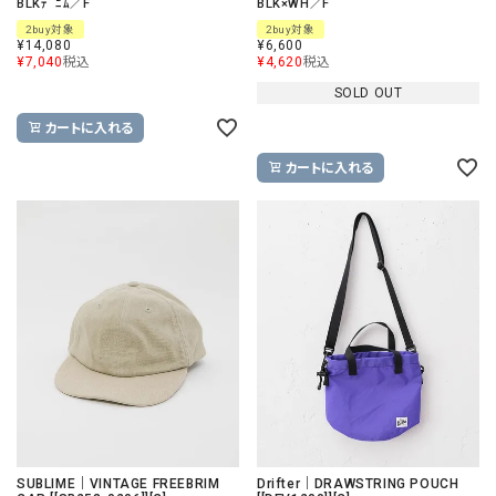
BLKﾃﾞﾆﾑ／F
BLK×WH／F
2buy対象
2buy対象
¥
14,080
¥
6,600
¥
7,040
税込
¥
4,620
税込
SOLD OUT
カートに入れる
カートに入れる
SUBLIME｜VINTAGE FREEBRIM
Drifter｜DRAWSTRING POUCH