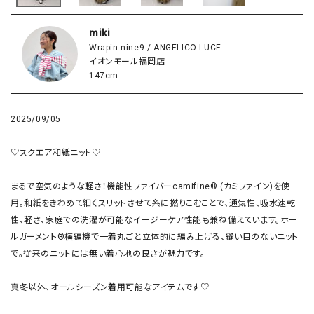
miki
Wrapin nine9 / ANGELICO LUCE
イオンモール福岡店
147cm
2025/09/05
♡スクエア和紙ニット♡

まるで空気のような軽さ！機能性ファイバーcamifine® (カミファイン)を使
用。和紙をきわめて細くスリットさせて糸に撚りこむことで、通気性、吸水速乾
性、軽さ、家庭での洗濯が可能なイージーケア性能も兼ね備えています。ホー
ルガーメント®横編機で一着丸ごと立体的に編み上げる、縫い目のないニット
で。従来のニットには無い着心地の良さが魅力です。

真冬以外、オールシーズン着用可能なアイテムです♡
