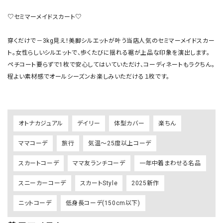
♡セミマーメイドスカート♡

穿くだけで－3kg見え！美脚シルエットが叶う当店人気のセミマーメイドスカー
ト。女性らしいシルエットで、歩くたびに揺れる裾が上品な印象を演出します。
ペチコート要らずで1枚で安心してはいていただけ、コーディネートもラクちん。
程よい素材感でオールシーズンお楽しみいただける１枚です。

オトナカジュアル
デイリー
体型カバー
楽ちん
ママコーデ
旅行
気温～25度以上コーデ
スカートコーデ
ママ友ランチコーデ
一年中着まわせる名品
スニーカーコーデ
スカートStyle
2025新作
ニットコーデ
低身長コーデ(150cm以下)