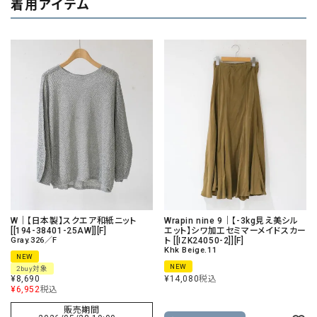
着用アイテム
W｜【日本製】スクエア和紙ニット
Wrapin nine 9｜【-3kg見え美シル
[[194-38401-25AW]][F]
エット】シワ加工セミマーメイドスカー
Gray.326／F
ト [[IZK24050-2]][F]
Khk Beige.11
NEW
NEW
2buy対象
¥
8,690
¥
14,080
税込
¥
6,952
税込
販売期間