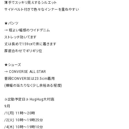
薄手でスッキリ見えするシルエット

サイドベルト付きで色々なインナーを重ねやすい

★パンツ

→ 程よい幅感のワイドデニム

ストレッチ効いてます

丈は長めで159㎝で床に着きます

厚底合わせでギリギリ位

★シューズ

→ CONVERSE ALL STAR

普段CONVERSEは23.5cm着用

(横幅の当たりなく少し余裕ある程度)

✰出勤予定日✰ HugHug大村店

9月

/1(月) 11時～20時

/2(火) 10時～19時25分

/4(木) 10時～19時10分
