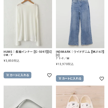
HUMS｜長袖インナー [[C-5097]][C]
INDIMARK｜ワイドデニム [[WJ167]]
OW／F
[C]
ﾌﾞﾘｰﾁ／M
¥
3,850
税込
¥
13,970
税込
カートに入れる
カートに入れる