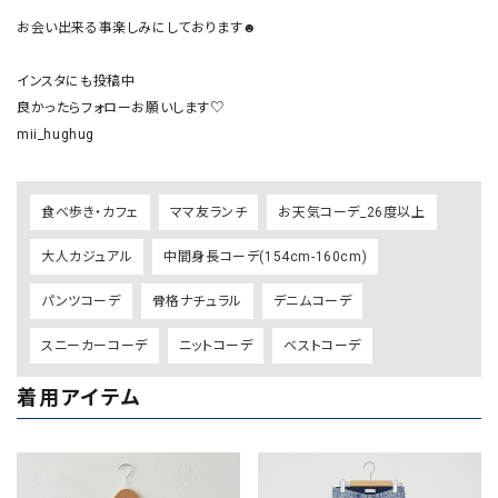
お会い出来る事楽しみにしております☻

インスタにも投稿中

良かったらフォローお願いします♡

mii_hughug
食べ歩き・カフェ
ママ友ランチ
お天気コーデ_26度以上
大人カジュアル
中間身長コーデ(154cm-160cm)
パンツコーデ
骨格ナチュラル
デニムコーデ
スニーカーコーデ
ニットコーデ
ベストコーデ
着用アイテム