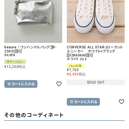
beaure｜ワンハンドルバッグ [[B-
CONVERSE ALL STAR |ローカット
23432]][C]
スニーカー ホワイト×ブラック
SILVER
[[32860660]][C]
ホワイト 23.5
オケージョン
2buy対象
¥
13,200
税込
¥
7,700
¥
5,390
税込
SOLD OUT
カートに入れる
カートに入れる
その他のコーディネート