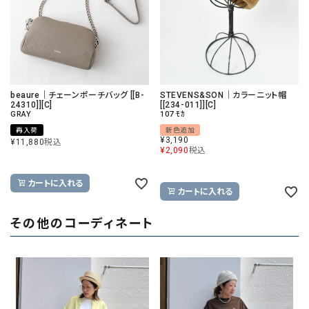
beaure｜チェーンポーチバッグ [[B-
STEVENS&SON｜カラーニット帽
24310]][C]
[[234-011]][C]
GRAY
107 ﾓｶ
再入荷
新色追加
¥
3,190
¥
11,880
税込
¥
2,090
税込
カートに入れる
カートに入れる
その他のコーディネート