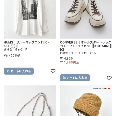
HUMS｜クルーネックロンT [[C-
CONVERSE｜オールスター トレック
5117]][C]
ウエーブ CBハイカット [[31315861]]
WH (ﾋﾟｸﾁｬｰ)／F
[C]
ｵﾌﾎﾜｲﾄ/ｺｰﾋｰﾌﾞﾗｳﾝ／23.5
¥
6,490
税込
¥
14,850
¥
11,880
税込
カートに入れる
カートに入れる