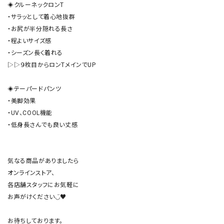
◈クルーネックロンT

・サラッとして着心地抜群

・お尻が半分隠れる長さ

・程よいサイズ感

・シーズン長く着れる

▷▷９枚目からロンTメインでUP

◈テーパードパンツ

・美脚効果

・UV、COOL機能

・低身長さんでも良い丈感

気なる商品がありましたら

オンラインストア、

各店舗スタッフにお気軽に

お声がけください◡̈♥︎
