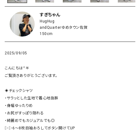
すぎちゃん
HugHug
andQuarterゆめタウン佐賀
150cm
2025/09/05
こんにちは꙳𖤐

ご覧頂きありがとうございます。

◈チェックシャツ

・サラッとした生地で着心地抜群

・身幅ゆったりめ

・お尻がすっぽり隠れる

・綺麗めでもカジュアルでも◎

▷▷6〜8枚目袖おろしてボタン開けてUP
