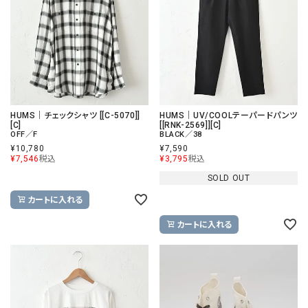
HUMS｜チェックシャツ [[C-5070]]
HUMS｜UV/COOLテーパードパンツ
[C]
[[RNK-2569]][C]
OFF／F
BLACK／38
¥
10,780
¥
7,590
¥
7,546
税込
¥
3,795
税込
SOLD OUT
カートに入れる
カートに入れる