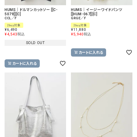
HUMS｜ドルマンカットソー [[C-
HUMS｜イージーワイドパンツ
5079]][C]
[[HUM-067]][C]
CCL／F
GRGE／F
2buy対象
2buy対象
¥
6,490
¥
11,880
¥
4,543
税込
¥
5,940
税込
SOLD OUT
カートに入れる
カートに入れる