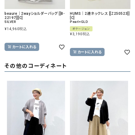
beaure｜2wayショルダーバッグ [[B-
HUMS｜2連ネックレス [[Z250523]]
22197]][C]
[C]
SILVER
Pearl×GLD
¥
14,960
税込
オケージョン
¥
3,190
税込
カートに入れる
カートに入れる
その他のコーディネート