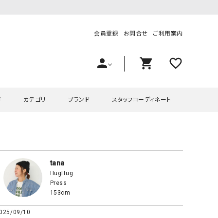
会員登録
お問合せ
ご利用案内
person
shopping_cart
favorite_outline
ド
カテゴリ
ブランド
スタッフコーディネート
プス
ハグハグ
ワンピース
OMEKASI（オメカシ）
ピース・チュニック
ラッピンナイン/アンジェリコルーチェ
チュニック
OMEKASI+（オメカシプラス
tana
HugHug
ツ
hagumu（ハグム）
Number18（オハコ）
Press
ペット・オーバーオール
her.（ハードット）
in the Market（インザマ
153cm
ート
and quarter（アンドクウォーター）
HUMS（ハムズ）
025/09/10