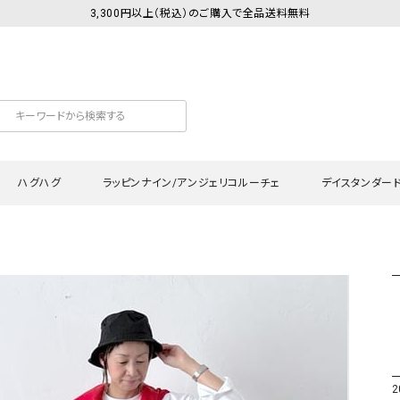
3,300円以上（税込）のご購入で全品送料無料
ハグハグ
ラッピンナイン/アンジェリコルーチェ
デイスタンダー
カットソー
Tシャツ・カットソー
ワンピース
Tシャツ・カットソー
ワンピース
トッ
プ・キャミソール
シャツ・ブラウス
チュニック
カーディガン・ベスト
チュニック
ワン
ン・ベスト
カーディガン
シャツ・ブラウス
パン
ラウス
ベスト
スウェット・パーカー
サロ
・パーカー
ニット
ニット
スカ
2