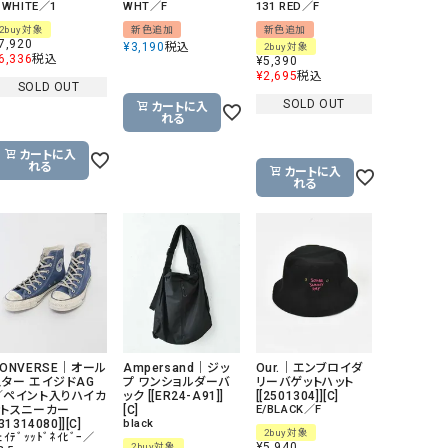
 WHITE／1
WHT／F
131 RED／F
2buy対象
新色追加
新色追加
7,920
¥
3,190
税込
2buy対象
6,336
税込
¥
5,390
¥
2,695
税込
SOLD OUT
SOLD OUT
カートに入
れる
カートに入
れる
カートに入
れる
CONVERSE｜オール
Ampersand｜ジッ
Our.｜エンブロイダ
スター エイジドAG
プ ワンショルダーバ
リーバゲットハット
／ペイント入りハイカ
ック [[ER24-A91]]
[[2501304]][C]
ットスニーカー
[C]
E/BLACK／F
[31314080]][C]
black
2buy対象
ｪｲﾃﾞｯｯﾄﾞﾈｲﾋﾞｰ／
¥
5,940
2buy対象