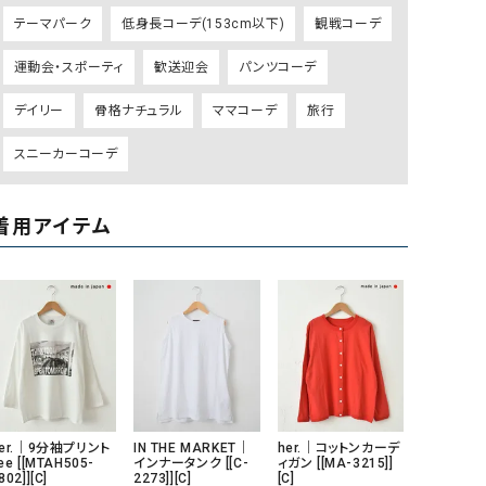
テーマパーク
低身長コーデ(153cm以下)
観戦コーデ
GO TO HOLLYWOOD（ゴートゥーハリウ
THIRTY（サーティ）
ッド）
運動会・スポーティ
歓送迎会
パンツコーデ
G-STAR RAW（ジースターロウ）
tumugu:（ツムグ）
デイリー
骨格ナチュラル
ママコーデ
旅行
GOOD SPEED（グッドスピード）
un cinq（アンサンク）
スニーカーコーデ
GAIMO（ガイモ）
UNIVERSAL OVERAL
オーバーオール）
GRAMICCI（グラミチ）
USU GALLERY（ユーエ
着用アイテム
ー）
（ｇ） （グラム）
upper hights（アッパーハ
Gives a sense of fullment
+phenix（フェニックス）
HUNTER（ハンター）
WILD THINGS（ワイルド
ICHI（イチ）
ILIMA（イリマ）
er.｜9分袖プリント
IN THE MARKET｜
her.｜コットンカーデ
ee [[MTAH505-
インナータンク [[C-
ィガン [[MA-3215]]
802]][C]
2273]][C]
[C]