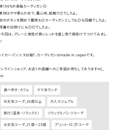
リー）
・綿100%の長袖カーディガン◎

・素材はやや柔らかめで、着心地、肌触り◎でしたよ。

Audition（オーディション）
ORDINARY FITS（オーデ
・前のボタンを閉めて着用も◎カーディガンとしても◎な羽織でしたよ。

ツ）
・残暑の日除けにも◎◎でしたよ。

blue willow（ブルーウィロー）
Osmosis（オズモシス）
※今回は、グレーと相性が良いレッドを差し色で肩掛けでつけてみまし
blue willow（ブルーウィロー）
prit（プリット）
！

CUBE SUGAR（キューブシュガー）
PUMA（プーマ）
イカーパンツ、9分袖T、カーディガンはmade in Japanです。

CONVERSE ALL STAR（コンバースオー
Risley（リズレー）
ルスター）
オンラインショップ、お近くの店舗へのご来店お待ちしておりますm(_ 
Champion（チャンピオン）
RED CARD（レッドカード）
DENIM DUNGAREE（デニムダンガリー）
SO（エスオー）
食べ歩き・カフェ
ママ友ランチ
Deck（ディック）
SUN VALLEY（サンバレー）
お天気コーデ_26度以上
大人カジュアル
EVOL（イーボル）
SCOTCH&SODA（スコッチ
ダ）
旅行（温泉・リラックス）
リラックスパンツコーデ
Emma Taylor（エマテイラー）
SUGAR ROSE（シュガーロ
お天気コーデ_21度～25度
プリント・ロゴTコーデ
FLAVOR TEE（フレーバーティー）
squady by graphite（ス