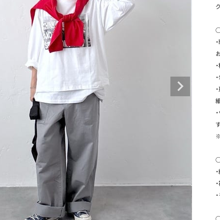
タンクトップ・キャミソール
ジャ
グッ
その他のパンツ
パンツ
デニムパンツ
ロング・マキシ丈
デニムパンツ
ロング・マキシ丈
ツ
その他のパンツ
その他スカート
その他スカート
トッ
ワン
ジャケット
サロ
ジャケット
すべて見る
コート
バッグ
ジャ
す
コート
ガウン
シューズ
グッ
その他アウター
アクセサリー
すべて見る
◯
バッグ
靴
帽子
◯