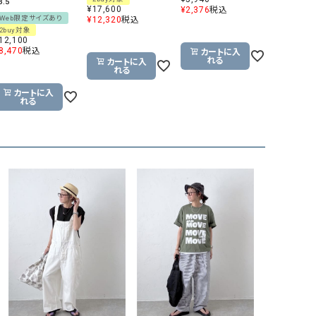
3.5
¥
17,600
¥
2,376
税込
Web限定サイズあり
¥
12,320
税込
2buy対象
12,100
8,470
税込
カートに入
れる
カートに入
れる
カートに入
れる