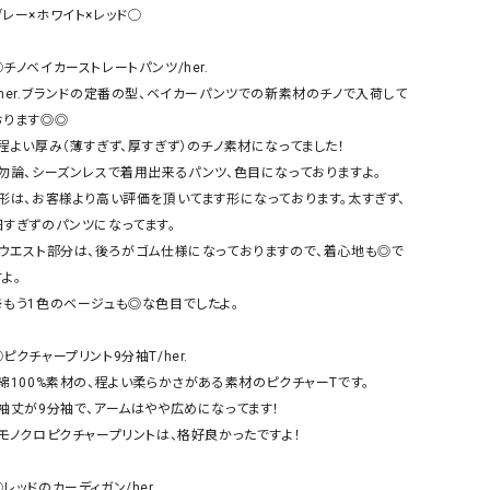
ケット・アウター
Our.（アワードット）
Hymn LIPA（ヒムリパ）
グレー×ホワイト×レッド◯

ズ
Wrapin nine9（ラッピンナイン）
W（ラッピンナイン）
◯チノベイカーストレートパンツ/her.

ロング・マキシ丈
day standard（デイスタンダード）
10t'ena (トテナ)
・her.ブランドの定番の型、ベイカーパンツでの新素材のチノで入荷して
その他スカート
おります◎◎

・程よい厚み（薄すぎず、厚すぎず）のチノ素材になってました！

プス
・勿論、シーズンレスで着用出来るパンツ、色目になっておりますよ。

08mab(ゼロハチマブ)
Johnbull（ジョンブル）
ピース・チュニック
・形は、お客様より高い評価を頂いてます形になっております。太すぎず、
すべて見る
1%（イチ パーセント）
LAOCOONTE（ラオコンテ）
細すぎずのパンツになってます。

ペット・オーバーオール
・ウエスト部分は、後ろがゴム仕様になっておりますので、着心地も◎で
1 metre carre（アンメートルキャレ ）
LAURA DI MAGGIO（ロ
ケット・アウター
よ。

オ）
ズ
※もう1色のベージュも◎な色目でしたよ。

120%lino（ワンハンドレッドトゥエンティ
le camouflage tribe
ーパーセントリノ）
トライブ）
ピクチャープリント9分袖T/her.

adidas（アディダス）
Lallia Mu（ラリア ムー）
・綿100%素材の、程よい柔らかさがある素材のピクチャーTです。

・袖丈が9分袖で、アームはやや広めになってます！

ASFVLT（アスファルト）
mizuiro ind（ミズイロ イ
・モノクロピクチャープリントは、格好良かったですよ！

Ampersand（アンパサンド）
MICALLE MICALLE（ミ
Antiquite's（アンティークス）
NATURAL LAUNDRY（
レッドのカーディガン/her.
