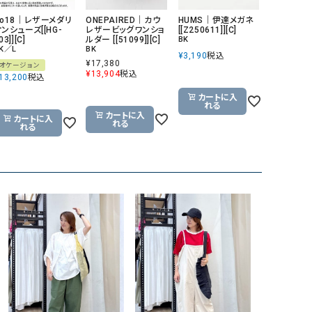
No18｜レザーメダリ
ONEPAIRED｜カウ
HUMS｜伊達メガネ
ンシューズ[[HG-
レザービッグワンショ
[[Z250611]][C]
03]][C]
ルダー [[51099]][C]
BK
K／L
BK
¥
3,190
税込
¥
17,380
オケージョン
¥
13,904
税込
13,200
税込
カートに入
れる
カートに入
カートに入
れる
れる