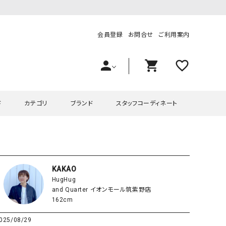
会員登録
お問合せ
ご利用案内
person
shopping_cart
favorite_outline
ド
カテゴリ
ブランド
スタッフコーディネート
プス
ハグハグ
ワンピース
OMEKASI（オメカシ）
ピース・チュニック
ラッピンナイン/アンジェリコルーチェ
チュニック
OMEKASI+（オメカシプラス
KAKAO
HugHug
ツ
hagumu（ハグム）
Number18（オハコ）
and Quarter イオンモール筑紫野店
ペット・オーバーオール
her.（ハードット）
in the Market（インザマ
162cm
ート
and quarter（アンドクウォーター）
HUMS（ハムズ）
025/08/29