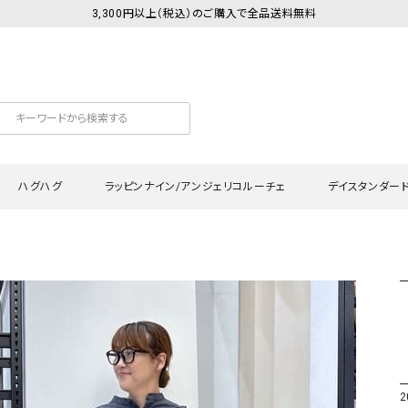
3,300円以上（税込）のご購入で全品送料無料
ハグハグ
ラッピンナイン/アンジェリコルーチェ
デイスタンダー
カットソー
Tシャツ・カットソー
ワンピース
Tシャツ・カットソー
ワンピース
トッ
プ・キャミソール
シャツ・ブラウス
チュニック
カーディガン・ベスト
チュニック
ワン
ン・ベスト
カーディガン
シャツ・ブラウス
パン
ラウス
ベスト
スウェット・パーカー
サロ
・パーカー
ニット
ニット
スカ
2