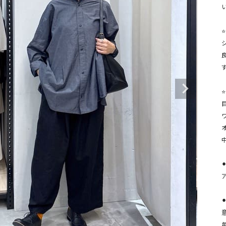
タンクトップ・キャミソール
ジャ
グッ
⭐
その他のパンツ
パンツ
デニムパンツ
ロング・マキシ丈
デニムパンツ
ロング・マキシ丈
ツ
その他のパンツ
その他スカート
その他スカート
トッ
ワン
⭐
ジャケット
サロ
ジャケット
すべて見る
コート
バッグ
ジャ
コート
ガウン
シューズ
グッ
その他アウター
アクセサリー
すべて見る
バッグ
靴
帽子