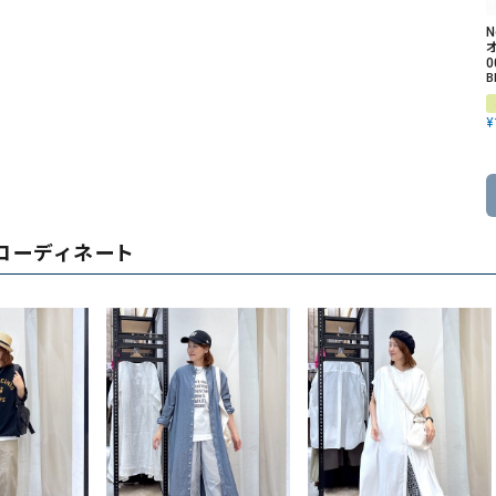
オ
0
B
¥
コーディネート