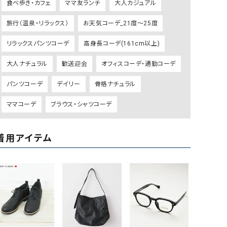
食べ歩き・カフェ
ママ友ランチ
大人カジュアル
GO TO HOLLYWOOD（ゴートゥーハリウ
THIRTY（サーティ）
旅行（温泉・リラックス）
お天気コーデ_21度～25度
ッド）
G-STAR RAW（ジースターロウ）
tumugu:（ツムグ）
リラックスパンツコーデ
高身長コーデ(161cm以上)
GOOD SPEED（グッドスピード）
un cinq（アンサンク）
大人ナチュラル
歓送迎会
オフィスコーデ・通勤コーデ
GAIMO（ガイモ）
UNIVERSAL OVERAL
パンツコーデ
デイリー
骨格ナチュラル
オーバーオール）
GRAMICCI（グラミチ）
USU GALLERY（ユーエ
ママコーデ
ブラウス・シャツコーデ
ー）
（ｇ） （グラム）
upper hights（アッパーハ
着用アイテム
Gives a sense of fullment
+phenix（フェニックス）
HUNTER（ハンター）
WILD THINGS（ワイルド
ICHI（イチ）
ILIMA（イリマ）