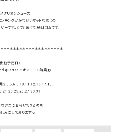
リー）
︎メダリオンシューズ

Audition（オーディション）
ORDINARY FITS（オーデ
パンチングがかわいいマットな感じの

ツ）
レザーです。とても軽くて、紐はゴムです。

blue willow（ブルーウィロー）
Osmosis（オズモシス）
blue willow（ブルーウィロー）
prit（プリット）
＊＊＊＊＊＊＊＊＊＊＊＊＊＊＊＊＊＊＊＊＊

CUBE SUGAR（キューブシュガー）
PUMA（プーマ）
CONVERSE ALL STAR（コンバースオー
Risley（リズレー）
️出勤予定日⭐️

ルスター）
nd quarter イオンモール筑紫野

Champion（チャンピオン）
RED CARD（レッドカード）
月2.3.5.6.8.10.11.12.16.17.18.

DENIM DUNGAREE（デニムダンガリー）
SO（エスオー）
0.21.23.25.26.27.30.31

Deck（ディック）
SUN VALLEY（サンバレー）
EVOL（イーボル）
SCOTCH&SODA（スコッチ
みなさまにお会いできるのを

ダ）
楽しみにしております☺️

Emma Taylor（エマテイラー）
SUGAR ROSE（シュガーロ
FLAVOR TEE（フレーバーティー）
squady by graphite（ス