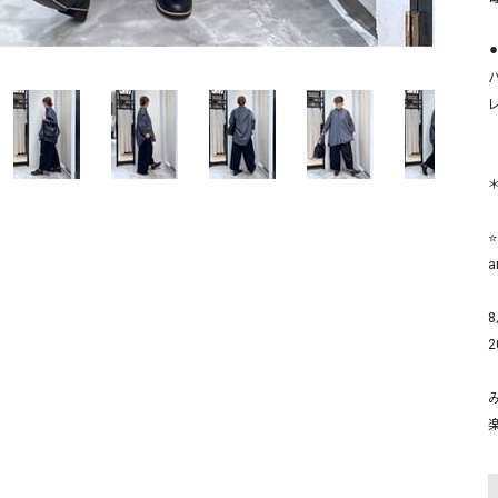
ソックス・その他雑貨
貨
⚫
⭐
a
8
2