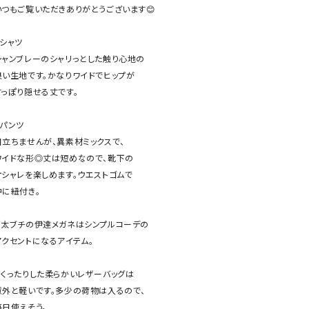
ケット・アウター
Our.（アワードット）
Hymn LIPA（ヒムリパ）
いつもご覧いただきありがとうございます😊

ズ
Wrapin nine9（ラッピンナイン）
W（ラッピンナイン）
️シャツ

ロング・マキシ丈
day standard（デイスタンダード）
10t'ena (トテナ)
シャンブレーのシャリっとした触り心地の

その他スカート
良い生地です。かなりワイドでヒップが

すっぽり隠せる丈です。

プス
08mab(ゼロハチマブ)
Johnbull（ジョンブル）
ピース・チュニック
️パンツ

すべて見る
1%（イチ パーセント）
LAOCOONTE（ラオコンテ）
目立ちませんが、異素材ミックスで、

ペット・オーバーオール
ワイドな形◎丈は短めなので、靴下の

1 metre carre（アンメートルキャレ ）
LAURA DI MAGGIO（ロ
ケット・アウター
オシャレを楽しめます。ウエストゴムで

オ）
ズ
中に紐付き。

120%lino（ワンハンドレッドトゥエンティ
le camouflage tribe
ーパーセントリノ）
トライブ）
⚫︎太ブチの伊達メガネはシンプルコーデの

adidas（アディダス）
Lallia Mu（ラリア ムー）
アクセントになるアイテム。

ASFVLT（アスファルト）
mizuiro ind（ミズイロ イ
⚫︎くったりした柔らかいレザーバッグは

Ampersand（アンパサンド）
MICALLE MICALLE（ミ
意外と軽いです。多少の荷物は入るので、

Antiquite's（アンティークス）
NATURAL LAUNDRY（
毎日使えそう。
