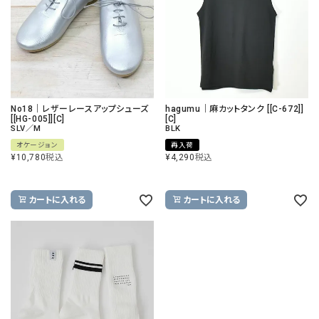
No18｜レザーレースアップシューズ
hagumu｜麻カットタンク [[C-672]]
[[HG-005]][C]
[C]
SLV／M
BLK
オケージョン
再入荷
¥
10,780
税込
¥
4,290
税込
カートに入れる
カートに入れる