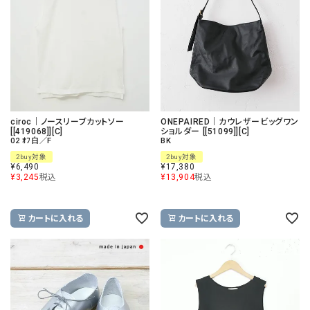
ciroc｜ノースリーブカットソー
ONEPAIRED｜カウレザービッグワン
[[419068]][C]
ショルダー [[51099]][C]
02 ｵﾌ白／F
BK
2buy対象
2buy対象
¥
6,490
¥
17,380
¥
3,245
税込
¥
13,904
税込
カートに入れる
カートに入れる