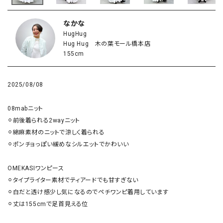
なかな
HugHug
Hug Hug 木の葉モール橋本店
155cm
2025/08/08
08mabニット

⚪︎前後着られる2wayニット

⚪︎綿麻素材のニットで涼しく着られる

⚪︎ポンチョっぽい緩めなシルエットでかわいい

OMEKASIワンピース

⚪︎タイプライター素材でティアードでも甘すぎない

⚪︎白だと透け感少し気になるのでペチワンピ着用しています

⚪︎丈は155cmで足首見える位
