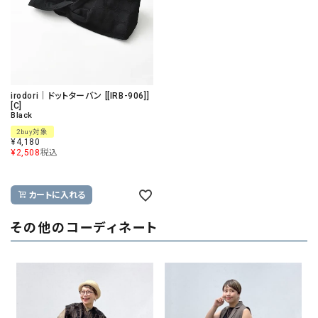
irodori｜ドットターバン [[IRB-906]]
[C]
Black
2buy対象
¥
4,180
¥
2,508
税込
カートに入れる
その他のコーディネート