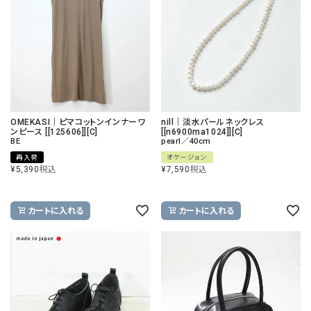
OMEKASI｜ピマコットンインナーワ
nill｜淡水パールネックレス
ンピース [[125606]][C]
[[n6900ma1024]][C]
BE
pearl／40cm
再入荷
オケージョン
¥
5,390
税込
¥
7,590
税込
カートに入れる
カートに入れる