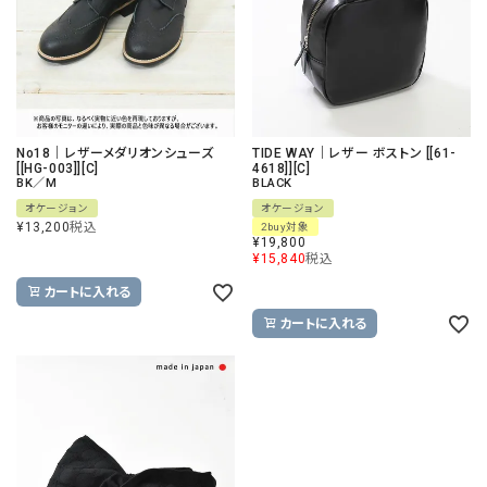
No18｜レザーメダリオンシューズ
TIDE WAY｜レザー ボストン [[61-
[[HG-003]][C]
4618]][C]
BK／M
BLACK
オケージョン
オケージョン
¥
13,200
税込
2buy対象
¥
19,800
¥
15,840
税込
カートに入れる
カートに入れる