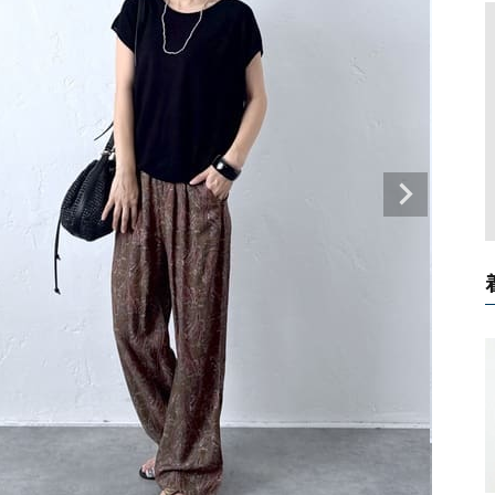
タンクトップ・キャミソール
ジャ
グッ
その他のパンツ
パンツ
デニムパンツ
ロング・マキシ丈
デニムパンツ
ロング・マキシ丈
ツ
その他のパンツ
その他スカート
その他スカート
トッ
ワン
ジャケット
サロ
ジャケット
すべて見る
コート
バッグ
ジャ
コート
ガウン
シューズ
グッ
その他アウター
アクセサリー
すべて見る
バッグ
靴
帽子