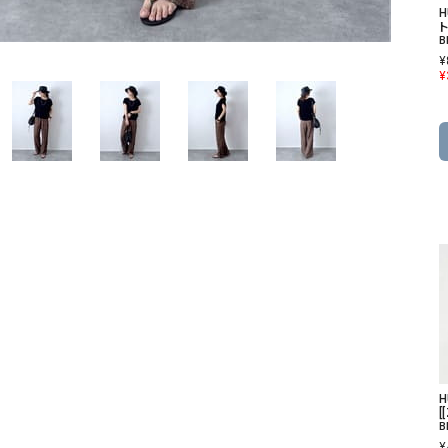
ソックス・その他雑貨
ト
貨
B
¥
¥
[
B
¥