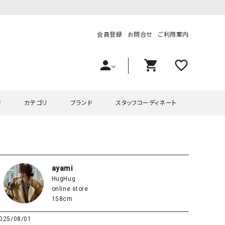
会員登録
お問合せ
ご利用案内
person
shopping_cart
favorite_outline
ド
カテゴリ
ブランド
スタッフコーディネート
プス
ハグハグ
ワンピース
OMEKASI（オメカシ）
ピース・チュニック
ラッピンナイン/アンジェリコルーチェ
チュニック
OMEKASI+（オメカシプラス
ayami
HugHug
ツ
hagumu（ハグム）
Number18（オハコ）
online store
ペット・オーバーオール
her.（ハードット）
in the Market（インザマ
158cm
ート
and quarter（アンドクウォーター）
HUMS（ハムズ）
025/08/01