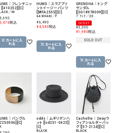
HUMS｜フレンチニッ
HUMS｜スラブプリ
GRENDHA｜トング
リー）
 [[410252]][C]
ントイージーパンツ
サンダル
LACK／M
[[WFA2555]][C]
[[SG18978009]][C]
Audition（オーディション）
ORDINARY FITS（オーデ
64 KHAKI／F
ﾌﾞﾗｯｸ／23
8,690
ツ）
¥
6,490
3,476
税込
OUTLET
¥
4,543
税込
¥
3,300
blue willow（ブルーウィロー）
Osmosis（オズモシス）
¥
1,980
税込
SOLD OUT
カートに入
blue willow（ブルーウィロー）
prit（プリット）
れる
カートに入
れる
CUBE SUGAR（キューブシュガー）
PUMA（プーマ）
CONVERSE ALL STAR（コンバースオー
Risley（リズレー）
カートに入
れる
ルスター）
Champion（チャンピオン）
RED CARD（レッドカード）
DENIM DUNGAREE（デニムダンガリー）
SO（エスオー）
Deck（ディック）
SUN VALLEY（サンバレー）
EVOL（イーボル）
SCOTCH&SODA（スコッチ
ダ）
HUMS｜バングル
odds｜ムギリボンハ
Cachellie｜2wayラ
Emma Taylor（エマテイラー）
SUGAR ROSE（シュガーロ
[Z250506]][C]
ット [[od251-0423]]
フィアショルダーバッ
K
[C]
グ [[57-2124]][C]
FLAVOR TEE（フレーバーティー）
squady by graphite（ス
BLACK
BLACK
4,290