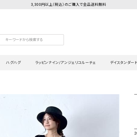
3,300円以上（税込）のご購入で全品送料無料
ハグハグ
ラッピンナイン/アンジェリコルーチェ
デイスタンダー
カットソー
Tシャツ・カットソー
ワンピース
Tシャツ・カットソー
ワンピース
トッ
プ・キャミソール
シャツ・ブラウス
チュニック
カーディガン・ベスト
チュニック
ワン
ン・ベスト
カーディガン
シャツ・ブラウス
パン
ラウス
ベスト
スウェット・パーカー
サロ
・パーカー
ニット
ニット
スカ
2