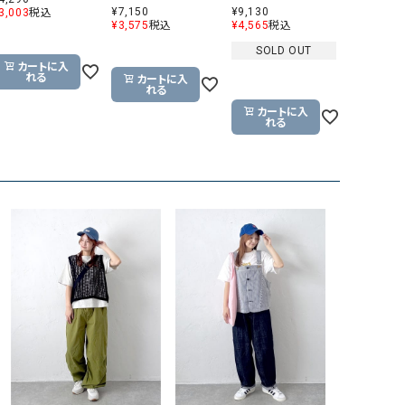
¥
7,150
¥
9,130
3,003
税込
GO TO HOLLYWOOD（ゴートゥーハリウ
THIRTY（サーティ）
¥
3,575
税込
¥
4,565
税込
ッド）
SOLD OUT
カートに入
G-STAR RAW（ジースターロウ）
tumugu:（ツムグ）
れる
カートに入
れる
GOOD SPEED（グッドスピード）
un cinq（アンサンク）
カートに入
れる
GAIMO（ガイモ）
UNIVERSAL OVERAL
オーバーオール）
GRAMICCI（グラミチ）
USU GALLERY（ユーエ
ー）
（ｇ） （グラム）
upper hights（アッパーハ
Gives a sense of fullment
+phenix（フェニックス）
HUNTER（ハンター）
WILD THINGS（ワイルド
ICHI（イチ）
ILIMA（イリマ）