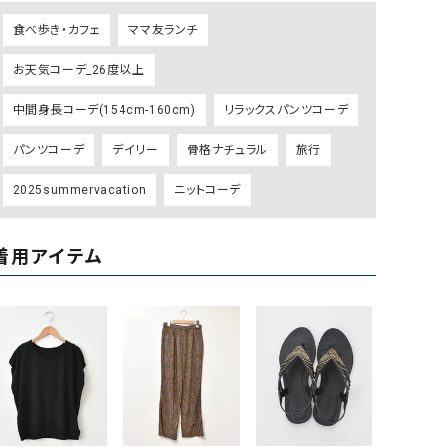
ケット・アウター
Our.（アワードット）
Hymn LIPA（ヒムリパ）
食べ歩き・カフェ
ママ友ランチ
ズ
Wrapin nine9（ラッピンナイン）
W（ラッピンナイン）
お天気コーデ_26度以上
ロング・マキシ丈
day standard（デイスタンダード）
10t'ena (トテナ)
その他スカート
中間身長コーデ(154cm-160cm)
リラックスパンツコーデ
プス
パンツコーデ
デイリー
骨格ナチュラル
旅行
08mab(ゼロハチマブ)
Johnbull（ジョンブル）
ピース・チュニック
2025summervacation
ニットコーデ
すべて見る
1%（イチ パーセント）
LAOCOONTE（ラオコンテ）
ペット・オーバーオール
1 metre carre（アンメートルキャレ ）
LAURA DI MAGGIO（ロ
ケット・アウター
着用アイテム
オ）
ズ
120%lino（ワンハンドレッドトゥエンティ
le camouflage tribe
ーパーセントリノ）
トライブ）
adidas（アディダス）
Lallia Mu（ラリア ムー）
ASFVLT（アスファルト）
mizuiro ind（ミズイロ イ
Ampersand（アンパサンド）
MICALLE MICALLE（ミ
Antiquite's（アンティークス）
NATURAL LAUNDRY（