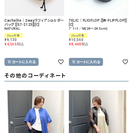
Cachellie｜2wayラフィアショルダー
TELIC｜FLIOFLOP [[W-FLIPFLOP]]
バッグ [[57-2125]][C]
[C]
NATURAL
ﾌﾞﾗｯｸ／M(24～24.5cm)
2buy対象
2buy対象
¥
9,130
¥
10,560
¥
4,565
税込
¥
8,448
税込
カートに入れる
カートに入れる
その他のコーディネート