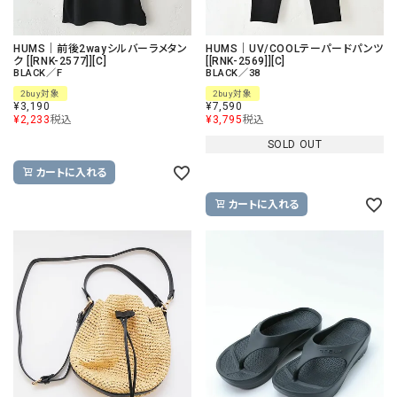
HUMS｜前後2wayシルバーラメタン
HUMS｜UV/COOLテーパードパンツ
ク [[RNK-2577]][C]
[[RNK-2569]][C]
BLACK／F
BLACK／38
2buy対象
2buy対象
¥
3,190
¥
7,590
¥
2,233
税込
¥
3,795
税込
SOLD OUT
カートに入れる
カートに入れる