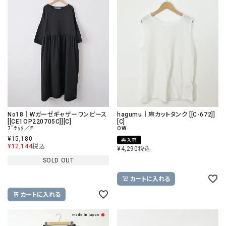
No18｜Wガーゼギャザーワンピース
hagumu｜麻カットタンク [[C-672]]
[[CE1OP220705C]][C]
[C]
ﾌﾞﾗｯｸ／F
OW
¥
15,180
再入荷
¥
12,144
税込
¥
4,290
税込
SOLD OUT
カートに入れる
カートに入れる