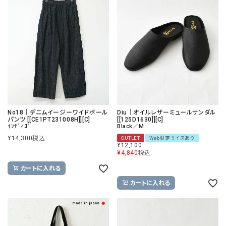
No18｜デニムイージーワイドボール
Diu｜オイルレザーミュールサンダル
パンツ [[CE1PT231008H]][C]
[[125D1630]][C]
ｲﾝﾃﾞｨｺﾞ
Black／M
¥
14,300
税込
OUTLET
Web限定サイズあり
¥
12,100
¥
4,840
税込
カートに入れる
カートに入れる