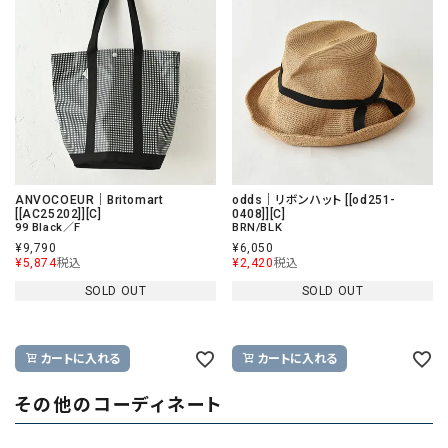
ANVOCOEUR｜Britomart
odds｜リボンハット [[od251-
[[AC25202]][C]
0408]][C]
99 Black／F
BRN/BLK
¥
9,790
¥
6,050
¥
5,874
税込
¥
2,420
税込
SOLD OUT
SOLD OUT
カートに入れる
カートに入れる
その他のコーディネート