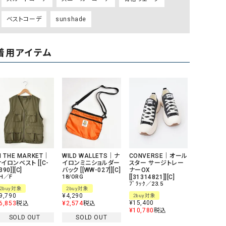
ベストコーデ
sunshade
着用アイテム
N THE MARKET｜
WILD WALLETS｜ナ
CONVERSE｜オール
イロンベスト [[C-
イロンミニショルダー
スター サージトレー
390]][C]
バック [[WW-027]][C]
ナーOX
H／F
18/ORG
[[31314821]][C]
ﾌﾞﾗｯｸ／23.5
2buy対象
2buy対象
9,790
¥
4,290
2buy対象
¥
15,400
6,853
税込
¥
2,574
税込
¥
10,780
税込
SOLD OUT
SOLD OUT