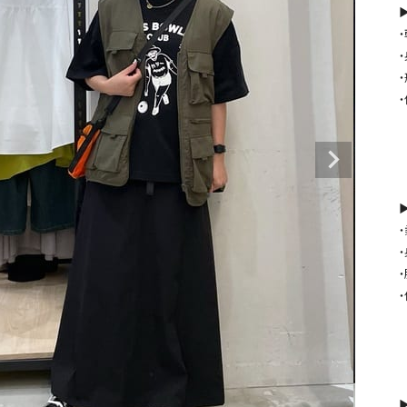
タンクトップ・キャミソール
ジャ
▶
グッ
その他のパンツ
パンツ
デニムパンツ
ロング・マキシ丈
デニムパンツ
ロング・マキシ丈
ツ
その他のパンツ
その他スカート
その他スカート
トッ
ワン
ジャケット
サロ
ジャケット
すべて見る
コート
バッグ
▶
ジャ
コート
ガウン
シューズ
グッ
その他アウター
アクセサリー
すべて見る
バッグ
靴
帽子
▶