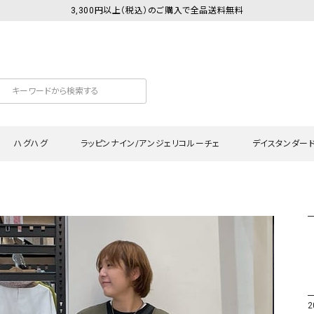
3,300円以上（税込）のご購入で全品送料無料
ハグハグ
ラッピンナイン/アンジェリコルーチェ
デイスタンダー
カットソー
Tシャツ・カットソー
ワンピース
Tシャツ・カットソー
ワンピース
トッ
プ・キャミソール
シャツ・ブラウス
チュニック
カーディガン・ベスト
チュニック
ワン
ン・ベスト
カーディガン
シャツ・ブラウス
パン
ラウス
ベスト
スウェット・パーカー
サロ
・パーカー
ニット
ニット
スカ
2