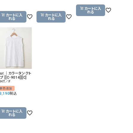
カートに入
れる
カートに入
カートに入
れる
れる
Our.｜カラータンクト
プ [[C-9014]][C]
HT／F
新色追加
3,190
税込
カートに入
れる