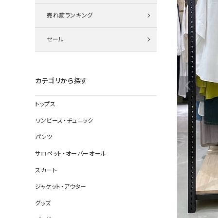
ニット
売れ筋ランキング
セール
その他の
デニムパン
カテゴリから探す
トップス
ジャケット
ワンピース・チュニック
コート
パンツ
サロペット・オーバーオール
スカート
バッグ
ジャケット・アウター
靴
グッズ
帽子