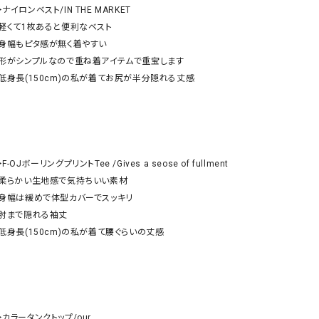
ケット・アウター
Our.（アワードット）
Hymn LIPA（ヒムリパ）
︎ナイロンベスト/IN THE MARKET 

・軽くて1枚あると便利なベスト

ズ
Wrapin nine9（ラッピンナイン）
W（ラッピンナイン）
・身幅もピタ感が無く着やすい

ロング・マキシ丈
day standard（デイスタンダード）
10t'ena (トテナ)
・形がシンプルなので重ね着アイテムで重宝します

その他スカート
・低身長(150cm)の私が着てお尻が半分隠れる丈感

プス
08mab(ゼロハチマブ)
Johnbull（ジョンブル）
ピース・チュニック
すべて見る
1%（イチ パーセント）
LAOCOONTE（ラオコンテ）
ペット・オーバーオール
︎F-OJボーリングプリントTee /Gives a seose of fullment

1 metre carre（アンメートルキャレ ）
LAURA DI MAGGIO（ロ
ケット・アウター
・柔らかい生地感で気持ちいい素材

オ）
ズ
・身幅は緩めで体型カバーでスッキリ

120%lino（ワンハンドレッドトゥエンティ
le camouflage tribe
・肘まで隠れる袖丈

ーパーセントリノ）
トライブ）
・低身長(150cm)の私が着て腰ぐらいの丈感　

adidas（アディダス）
Lallia Mu（ラリア ムー）
ASFVLT（アスファルト）
mizuiro ind（ミズイロ イ
Ampersand（アンパサンド）
MICALLE MICALLE（ミ
Antiquite's（アンティークス）
NATURAL LAUNDRY（
︎カラータンクトップ/our.
