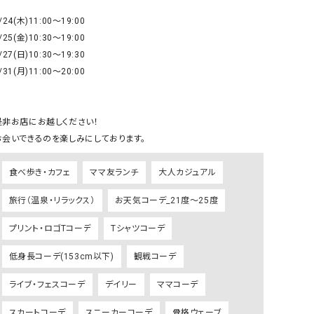
GO TO HOLLYWOOD（ゴートゥーハリウ
THIRTY（サーティ）
/24(木)11:00〜19:00

ッド）
/25(金)10:30〜19:00

/27(日)10:30〜19:30

G-STAR RAW（ジースターロウ）
tumugu:（ツムグ）
/31(月)11:00〜20:00

GOOD SPEED（グッドスピード）
un cinq（アンサンク）
GAIMO（ガイモ）
UNIVERSAL OVERAL
オーバーオール）
是非お店にお越しください！

お会いできるのを楽しみにしております。
GRAMICCI（グラミチ）
USU GALLERY（ユーエ
ー）
食べ歩き・カフェ
ママ友ランチ
大人カジュアル
（ｇ） （グラム）
upper hights（アッパーハ
旅行（温泉・リラックス）
お天気コーデ_21度～25度
Gives a sense of fullment
+phenix（フェニックス）
HUNTER（ハンター）
WILD THINGS（ワイルド
プリント・ロゴTコーデ
Tシャツコーデ
ICHI（イチ）
低身長コーデ(153cm以下)
観戦コーデ
ILIMA（イリマ）
ライブ・フェスコーデ
デイリー
ママコーデ
スカートコーデ
スニーカーコーデ
骨格ウェーブ