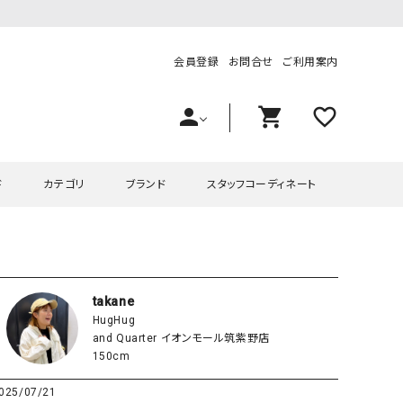
会員登録
お問合せ
ご利用案内
person
shopping_cart
favorite_outline
ド
カテゴリ
ブランド
スタッフコーディネート
プス
ハグハグ
ワンピース
OMEKASI（オメカシ）
ピース・チュニック
ラッピンナイン/アンジェリコルーチェ
チュニック
OMEKASI+（オメカシプラス
takane
HugHug
ツ
hagumu（ハグム）
Number18（オハコ）
and Quarter イオンモール筑紫野店
ペット・オーバーオール
her.（ハードット）
in the Market（インザマ
150cm
ート
and quarter（アンドクウォーター）
HUMS（ハムズ）
025/07/21