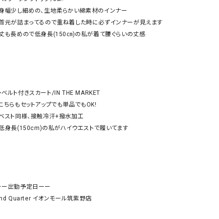
リー）
・身幅少し細めの、生地柔らかい綿素材のインナー

・首元が詰まってるので重ね着した時に必ずインナーが見えます

Audition（オーディション）
ORDINARY FITS（オーデ
・丈も長めので低身長(150㎝)の私が着て腰ぐらいの丈感　　　

ツ）
blue willow（ブルーウィロー）
Osmosis（オズモシス）
blue willow（ブルーウィロー）
prit（プリット）
CUBE SUGAR（キューブシュガー）
PUMA（プーマ）
︎ベルト付きスカート/IN THE MARKET

CONVERSE ALL STAR（コンバースオー
Risley（リズレー）
・こちらもセットアップでも単品でもOK!

ルスター）
・ベスト同様、接触冷汗+撥水加工

Champion（チャンピオン）
RED CARD（レッドカード）
・低身長(150cm)の私がハイウエストで履いてます

DENIM DUNGAREE（デニムダンガリー）
SO（エスオー）
Deck（ディック）
SUN VALLEY（サンバレー）
EVOL（イーボル）
SCOTCH&SODA（スコッチ
ダ）
ーー出勤予定日ーー

nd Quarter イオンモール筑紫野店

Emma Taylor（エマテイラー）
SUGAR ROSE（シュガーロ
FLAVOR TEE（フレーバーティー）
squady by graphite（ス